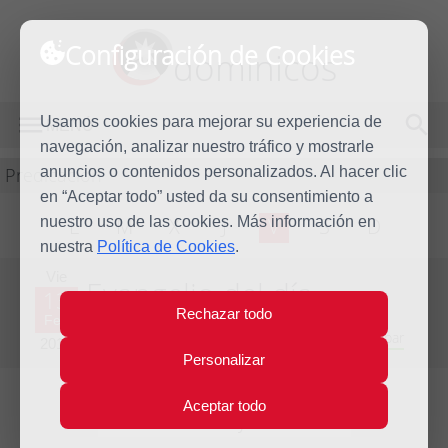
Configuración de Cookies
dominicos
Usamos cookies para mejorar su experiencia de
MENÚ
navegación, analizar nuestro tráfico y mostrarle
Predicación
anuncios o contenidos personalizados. Al hacer clic
en “Aceptar todo” usted da su consentimiento a
nuestro uso de las cookies. Más información en
L
M
X
J
V
S
D
nuestra
Política de Cookies
.
Vie
Evangelio del día
13
Rechazar todo
Feb
Quinta Semana del Tiempo Ordinario - Año Impar
2015
Personalizar
Aceptar todo
Lecturas del día y comentario