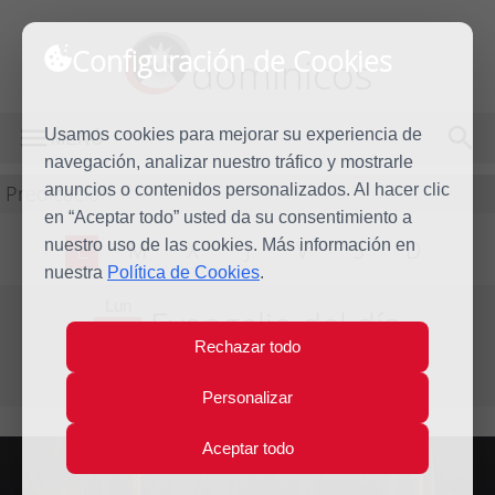
Configuración de Cookies
dominicos
Usamos cookies para mejorar su experiencia de
MENÚ
navegación, analizar nuestro tráfico y mostrarle
Predicación
anuncios o contenidos personalizados. Al hacer clic
en “Aceptar todo” usted da su consentimiento a
nuestro uso de las cookies. Más información en
L
M
X
J
V
S
D
nuestra
Política de Cookies
.
Lun
Evangelio del día
18
Rechazar todo
Abr
Cuarta Semana de Pascua
2016
Personalizar
Aceptar todo