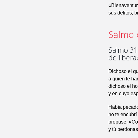
«Bienaventur
sus delitos; 
Salmo 
Salmo 31,
de libera
Dichoso el qu
a quien le ha
dichoso el ho
y en cuyo esp
Había pecado,
no te encubrí 
propuse: «Co
y tú perdonas