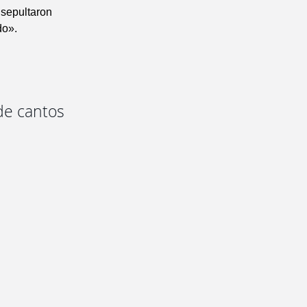
 sepultaron
do».
de cantos