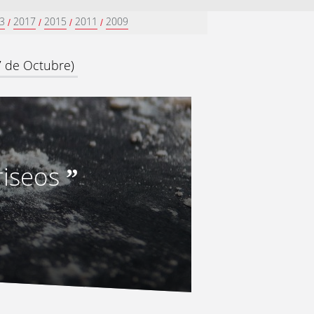
3
2017
2015
2011
2009
/
/
/
/
7 de Octubre)
riseos
”