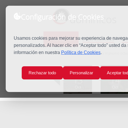
Configuración de Cookies
dominicos
Predicación
Espiritualidad
Es
Usamos cookies para mejorar su experiencia de navegaci
personalizados. Al hacer clic en “Aceptar todo” usted da
información en nuestra
Política de Cookies
.
Inicio
Predicación
Viernes de la Vigésimo octa
Lun
Mar
Rechazar todo
Personalizar
Aceptar to
13
14
Oct
Oct