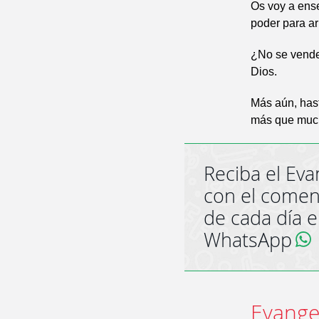
Os voy a ense
poder para ar
¿No se venden
Dios.
Más aún, hast
más que much
Reciba el Eva
con el comen
de cada día 
WhatsApp
Evange