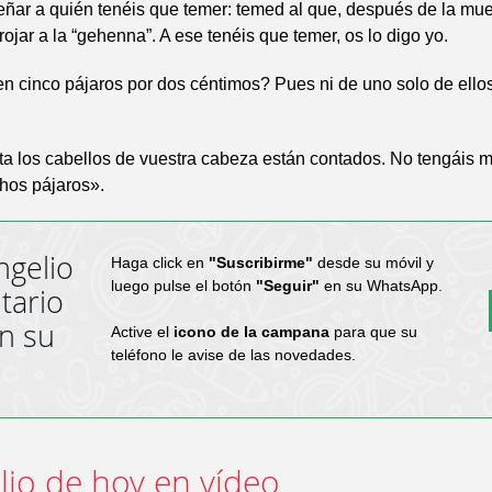
ñar a quién tenéis que temer: temed al que, después de la muer
rojar a la “gehenna”. A ese tenéis que temer, os lo digo yo.
 cinco pájaros por dos céntimos? Pues ni de uno solo de ellos
a los cabellos de vuestra cabeza están contados. No tengáis m
os pájaros».
ngelio
Haga click en
"Suscribirme"
desde su móvil y
luego pulse el botón
"Seguir"
en su WhatsApp.
tario
en su
Active el
icono de la campana
para que su
teléfono le avise de las novedades.
lio de hoy en vídeo