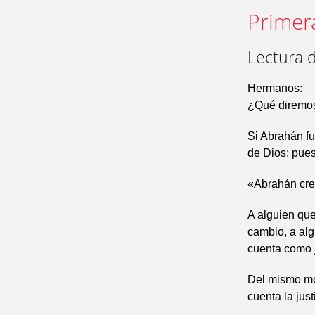
Primer
Lectura d
Hermanos:
¿Qué diremos
Si Abrahán fue
de Dios; pues
«Abrahán crey
A alguien que
cambio, a algu
cuenta como j
Del mismo mo
cuenta la jus