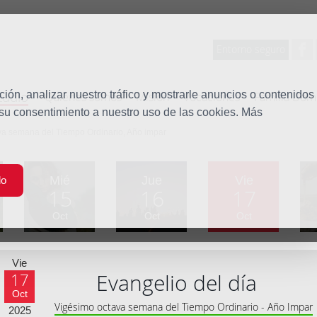
Entorno seguro
tudio
ón, analizar nuestro tráfico y mostrarle anuncios o contenidos
Quiénes somos
Misión
Vocaciones
Familia Dom
 su consentimiento a nuestro uso de las cookies. Más
va semana del Tiempo Ordinario, Año impar
Mié
Jue
Vie
do
15
16
17
Oct
Oct
Oct
Vie
Evangelio del día
17
Oct
Vigésimo octava semana del Tiempo Ordinario - Año Impar
2025