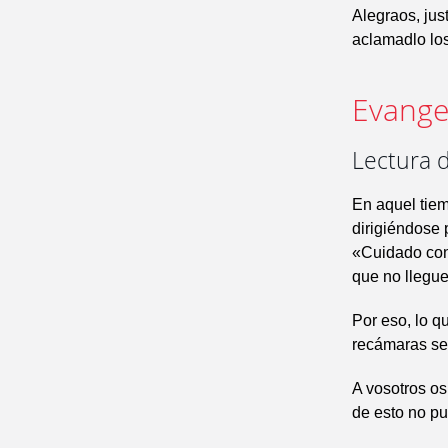
Alegraos, jus
aclamadlo los
Evangel
Lectura 
En aquel tie
dirigiéndose 
«Cuidado con 
que no llegue
Por eso, lo qu
recámaras se
A vosotros os
de esto no p