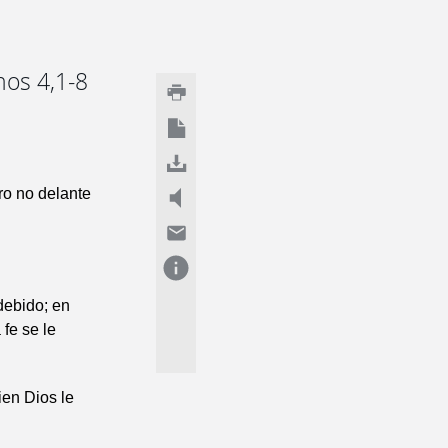
nos 4,1-8
ero no delante
debido; en
 fe se le
en Dios le