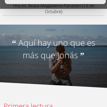
Hoy es: Beata Magdalena Panatieri (13 de
Octubre)
Aquí hay uno que es
“
más que Jonás
”
Primera lectura