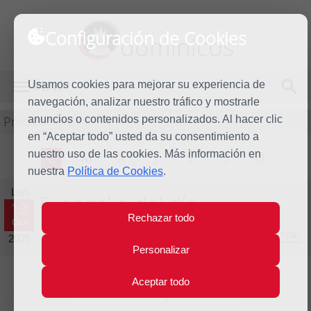
Configuración de Cookies
dominicos
Usamos cookies para mejorar su experiencia de
MENÚ
navegación, analizar nuestro tráfico y mostrarle
Predicación
anuncios o contenidos personalizados. Al hacer clic
en “Aceptar todo” usted da su consentimiento a
nuestro uso de las cookies. Más información en
L
M
X
J
V
S
D
nuestra
Política de Cookies
.
Lun
Evangelio del día
13
Rechazar todo
Oct
Vigésimo octava semana del Tiempo Ordinario - Año Impar
2025
Personalizar
Aceptar todo
Lecturas del día y comentario