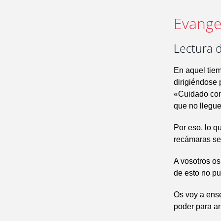
Evangel
Lectura 
En aquel tie
dirigiéndose 
«Cuidado con 
que no llegue
Por eso, lo qu
recámaras se
A vosotros os
de esto no p
Os voy a ense
poder para ar