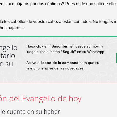
 cinco pájaros por dos céntimos? Pues ni de uno solo de ellos
a los cabellos de vuestra cabeza están contados. No tengáis m
os pájaros».
ngelio
Haga click en
"Suscribirme"
desde su móvil y
luego pulse el botón
"Seguir"
en su WhatsApp.
tario
en su
Active el
icono de la campana
para que su
teléfono le avise de las novedades.
ón del Evangelio de hoy
 le cuenta en su haber