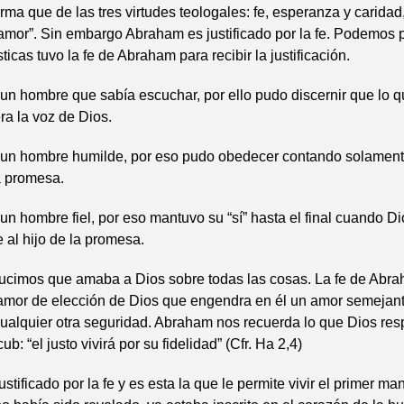
rma que de las tres virtudes teologales: fe, esperanza y caridad
amor”. Sin embargo Abraham es justificado por la fe. Podemos 
ticas tuvo la fe de Abraham para recibir la justificación.
n hombre que sabía escuchar, por ello pudo discernir que lo 
ra la voz de Dios.
un hombre humilde, por eso pudo obedecer contando solament
a promesa.
n hombre fiel, por eso mantuvo su “sí” hasta el final cuando Di
e al hijo de la promesa.
ducimos que amaba a Dios sobre todas las cosas. La fe de Abra
amor de elección de Dios que engendra en él un amor semejant
 cualquier otra seguridad. Abraham nos recuerda lo que Dios res
b: “el justo vivirá por su fidelidad” (Cfr. Ha 2,4)
stificado por la fe y es esta la que le permite vivir el primer m