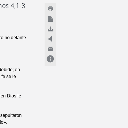
nos 4,1-8
ero no delante
debido; en
 fe se le
en Dios le
 sepultaron
do».