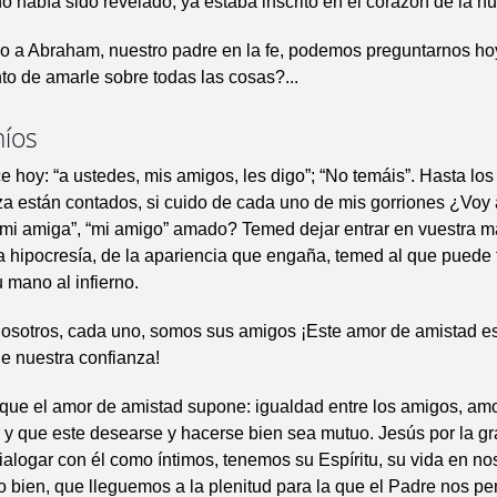
 había sido revelado, ya estaba inscrito en el corazón de la 
 a Abraham, nuestro padre en la fe, podemos preguntarnos ho
nto de amarle sobre todas las cosas?...
íos
e hoy: “a ustedes, mis amigos, les digo”; “No temáis”. Hasta los
a están contados, si cuido de cada uno de mis gorriones ¿Voy 
, “mi amiga”, “mi amigo” amado? Temed dejar entrar en vuestra m
a hipocresía, de la apariencia que engaña, temed al que puede 
u mano al infierno.
nosotros, cada uno, somos sus amigos ¡Este amor de amistad es
e nuestra confianza!
ue el amor de amistad supone: igualdad entre los amigos, am
y que este desearse y hacerse bien sea mutuo. Jesús por la g
alogar con él como íntimos, tenemos su Espíritu, su vida en nos
o bien, que lleguemos a la plenitud para la que el Padre nos p