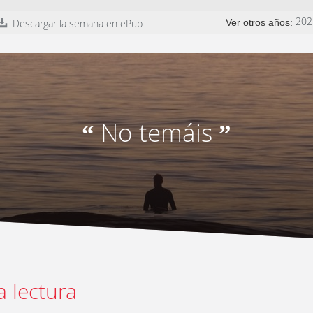
202
Descargar la semana en ePub
Ver otros años:
No temáis
“
”
a lectura