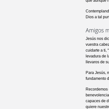
que aunque no
Contemplando
Dios a tal pu
Amigos m
Jesús nos dic
vuestra cabez
cuidarte a ti
levadura de l
llevaros de s
Para Jesús, 
fundamento d
Recordemos q
benevolencia 
capaces de di
quiere nuestr