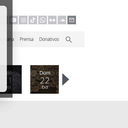
inicana
Prensa
Donativos
Sáb
Dom
21
22
Oct
Oct