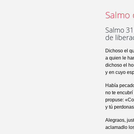
Salmo 
Salmo 31,
de libera
Dichoso el qu
a quien le ha
dichoso el ho
y en cuyo esp
Había pecado,
no te encubrí 
propuse: «Co
y tú perdonas
Alegraos, jus
aclamadlo los