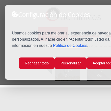
Configuración de Cookies
dominicos
Predicación
Espiritualidad
Es
Usamos cookies para mejorar su experiencia de navegaci
personalizados. Al hacer clic en “Aceptar todo” usted da
información en nuestra
Política de Cookies
.
Inicio
Predicación
Viernes de la Vigésimo octa
Lun
Mar
Rechazar todo
Personalizar
Aceptar to
16
17
Oct
Oct