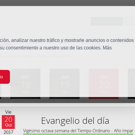
Entorno seguro
tudio
ón, analizar nuestro tráfico y mostrarle anuncios o contenidos
Quiénes somos
Misión
Vocaciones
Familia Dom
 su consentimiento a nuestro uso de las cookies. Más
va semana del Tiempo Ordinario, Año impar
Mié
Jue
Vie
do
18
19
20
Oct
Oct
Oct
Vie
Evangelio del día
20
Oct
Vigésimo octava semana del Tiempo Ordinario - Año Impar
2017