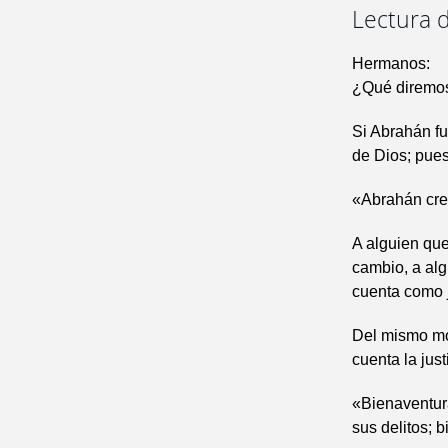
Lectura d
Hermanos:
¿Qué diremos
Si Abrahán fue
de Dios; pues
«Abrahán crey
A alguien que
cambio, a algu
cuenta como j
Del mismo mo
cuenta la jus
«Bienaventur
sus delitos; 