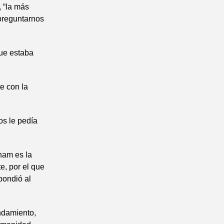
, “la más
preguntarnos
que estaba
e con la
os le pedía
ham es la
e, por el que
pondió al
andamiento,