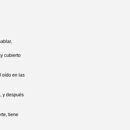
ablar,
y cubierto
l oído en las
o, y después
te, tiene