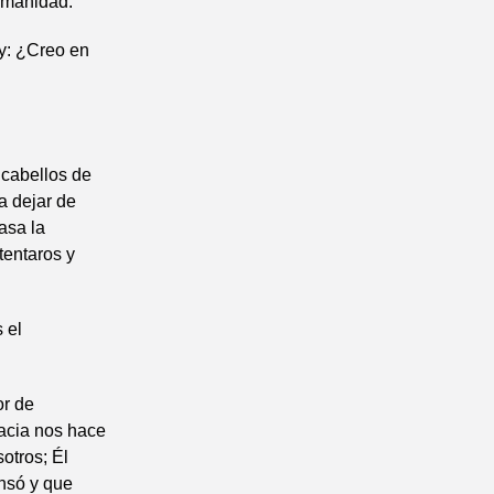
humanidad.
y: ¿Creo en
 cabellos de
a dejar de
asa la
tentaros y
 el
or de
racia nos hace
otros; Él
ensó y que