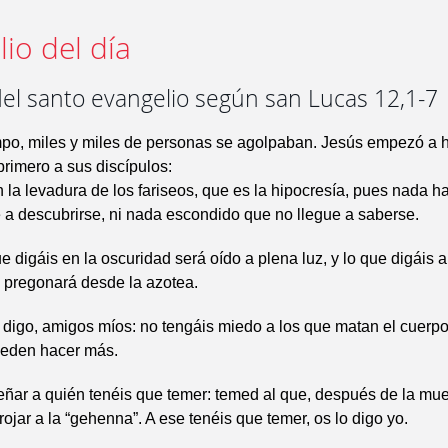
io del día
del santo evangelio según san Lucas 12,1-7
mpo, miles y miles de personas se agolpaban. Jesús empezó a h
primero a sus discípulos:
la levadura de los fariseos, que es la hipocresía, pues nada ha
 a descubrirse, ni nada escondido que no llegue a saberse.
e digáis en la oscuridad será oído a plena luz, y lo que digáis a
 pregonará desde la azotea.
 digo, amigos míos: no tengáis miedo a los que matan el cuerp
ueden hacer más.
ñar a quién tenéis que temer: temed al que, después de la muer
rojar a la “gehenna”. A ese tenéis que temer, os lo digo yo.