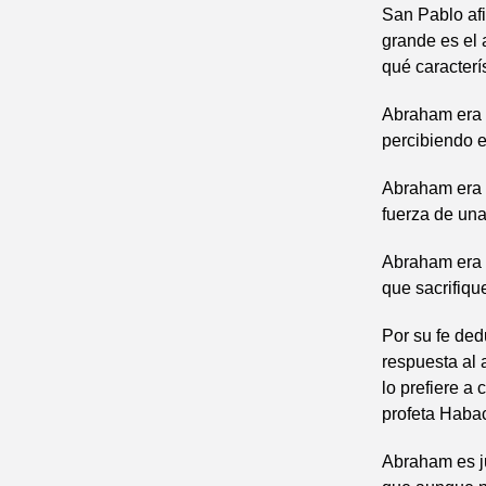
San Pablo afi
grande es el 
qué caracterís
Abraham era u
percibiendo e
Abraham era 
fuerza de un
Abraham era u
que sacrifiqu
Por su fe de
respuesta al 
lo prefiere a
profeta Habacu
Abraham es ju