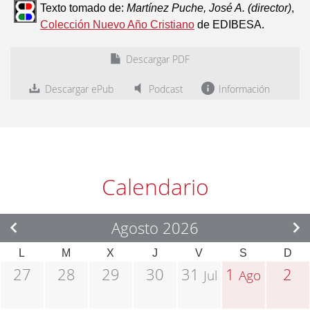
Texto tomado de:
Martínez Puche, José A. (director)
,
Colección Nuevo Año Cristiano
de EDIBESA.
Descargar PDF
Descargar ePub
Podcast
Información
Calendario
Agosto 2026
L
M
X
J
V
S
D
27
28
29
30
31
1
2
Jul
Ago