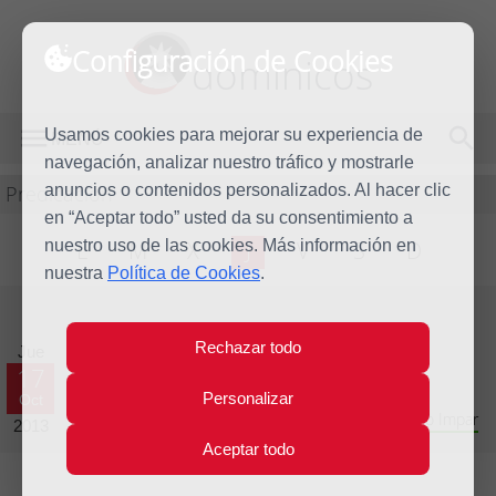
Configuración de Cookies
dominicos
Usamos cookies para mejorar su experiencia de
MENÚ
navegación, analizar nuestro tráfico y mostrarle
Predicación
anuncios o contenidos personalizados. Al hacer clic
en “Aceptar todo” usted da su consentimiento a
nuestro uso de las cookies. Más información en
L
M
X
J
V
S
D
nuestra
Política de Cookies
.
Evangelio del día
Rechazar todo
Jue
17
Personalizar
Oct
Vigésimo octava semana del Tiempo Ordinario - Año Impar
2013
Aceptar todo