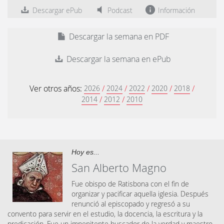
Descargar ePub
Podcast
Información
Descargar la semana en PDF
Descargar la semana en ePub
Ver otros años:
/
/
/
/
/
2026
2024
2022
2020
2018
/
/
2014
2012
2010
Hoy es...
San Alberto Magno
Fue obispo de Ratisbona con el fin de
organizar y pacificar aquella iglesia. Después
renunció al episcopado y regresó a su
convento para servir en el estudio, la docencia, la escritura y la
predicación. Fue un impenitente buscador de la verdad y maestro