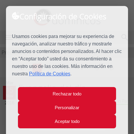
Configuración de Cookies
dominicos
Usamos cookies para mejorar su experiencia de
MENÚ
navegación, analizar nuestro tráfico y mostrarle
Predicación
anuncios o contenidos personalizados. Al hacer clic
en “Aceptar todo” usted da su consentimiento a
nuestro uso de las cookies. Más información en
L
M
X
J
V
S
D
nuestra
Política de Cookies
.
Mar
Evangelio del día
15
Rechazar todo
Nov
Trigésimo tercera semana del Tiempo Ordinario - Año Par
2016
Personalizar
Aceptar todo
Lecturas del día y comentario