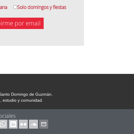
mana
Solo domingos y fiestas
birme por email
or Santo Domingo de Guzmán.
, estudio y comunidad.
ociales