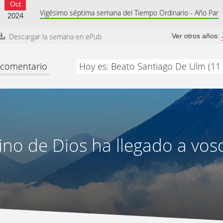
Oct
Vigésimo séptima semana del Tiempo Ordinario - Año Par
2024
Descargar la semana en ePub
Ver otros años:
y comentario
Hoy es: Beato Santiago De Ulm (11
eino de Dios ha llegado a vos