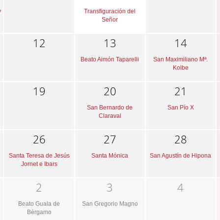
y
Transfiguración del
Señor
12
13
14
Beato Aimón Taparelli
San Maximiliano Mª.
Kolbe
19
20
21
San Bernardo de
San Pío X
Claraval
26
27
28
Santa Teresa de Jesús
Santa Mónica
San Agustín de Hipona
Jornet e Ibars
2
3
4
Beato Guala de
San Gregorio Magno
Bérgamo