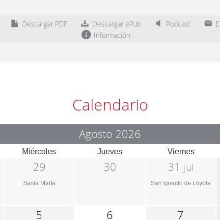
Descargar PDF
Descargar ePub
Podcast
En
Información
Calendario
Agosto 2026
Miércoles
Jueves
Viernes
29
30
31
Jul
Santa Marta
San Ignacio de Loyola
5
6
7