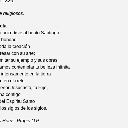
n 1825.
 religiosos.
cta
 concediste al beato Santiago
u bondad
oda la creación
resar con su arte;
itar su ejemplo y sus obras,
mos contemplar tu belleza infinita
intensamente en la tierra
e en el cielo.
eñor Jesucristo, tu Hijo,
ina contigo
del Espíritu Santo
los siglos de los siglos.
as Horas. Propio O.P.