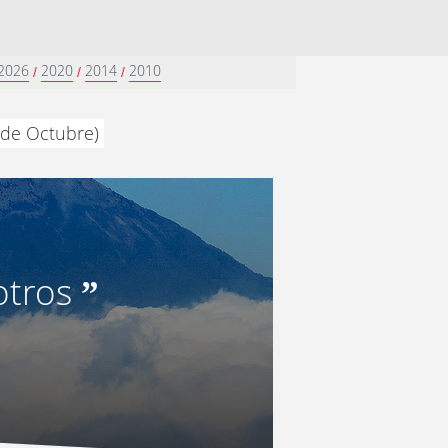
2026
2020
2014
2010
/
/
/
 de Octubre)
otros
”