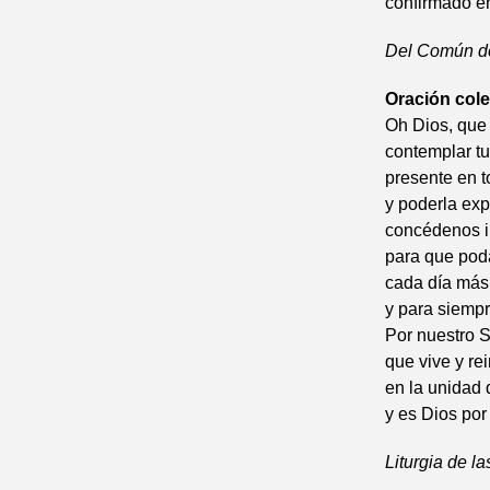
confirmado e
Del Común de
Oración cole
Oh Dios, que
contemplar t
presente en t
y poderla exp
concédenos im
para que poda
cada día más 
y para siempr
Por nuestro S
que vive y re
en la unidad 
y es Dios por 
Liturgia de l