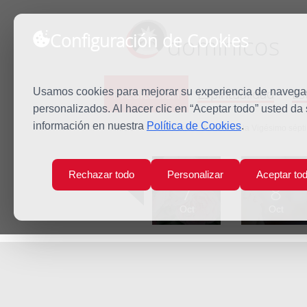
Configuración de Cookies
dominicos
Predicación
Espiritualidad
Es
Usamos cookies para mejorar su experiencia de navegaci
personalizados. Al hacer clic en “Aceptar todo” usted da
información en nuestra
Política de Cookies
.
Inicio
Predicación
Viernes de la Vigésimo sépt
Lun
Mar
Rechazar todo
Personalizar
Aceptar to
7
8
Oct
Oct