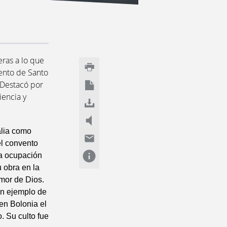
eras a lo que
vento de Santo
 Destacó por
iencia y
alia como
l convento
ta ocupación
u obra en la
amor de Dios.
un ejemplo de
en Bolonia el
. Su culto fue