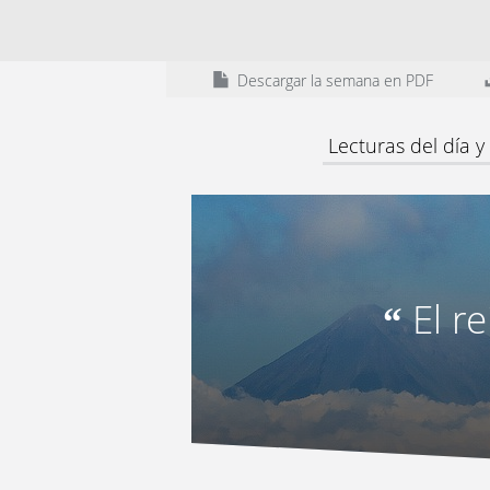
Descargar la semana en PDF
Lecturas del día 
El r
“