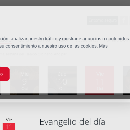
Entorno seguro
tudio
ón, analizar nuestro tráfico y mostrarle anuncios o contenidos
Quiénes somos
Misión
Vocaciones
Familia Dom
 su consentimiento a nuestro uso de las cookies. Más
ima semana del Tiempo Ordinario, Año par
Mié
Jue
Vie
do
9
10
11
Oct
Oct
Oct
Evangelio del día
Vie
11