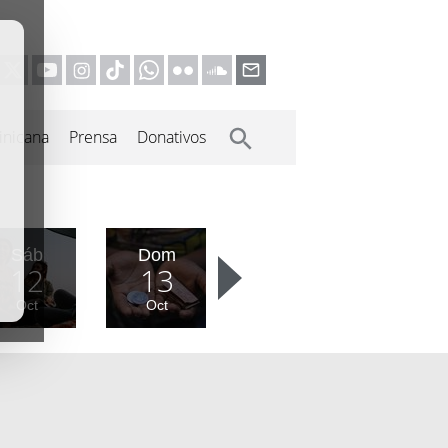
inicana
Prensa
Donativos
Sáb
Dom
12
13
Oct
Oct