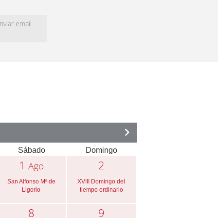
viar email
Sábado
Domingo
1
2
Ago
San Alfonso Mª de
XVIII Domingo del
Ligorio
tiempo ordinario
8
9