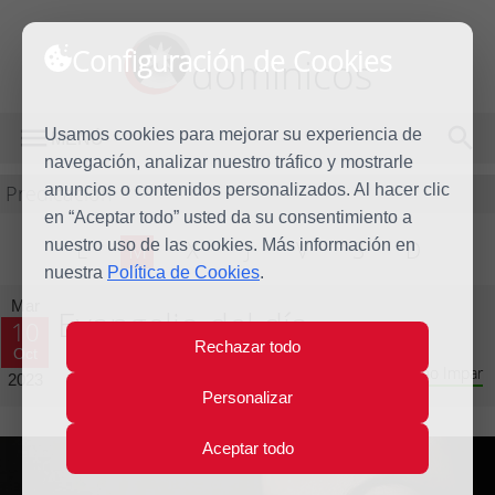
Configuración de Cookies
dominicos
Usamos cookies para mejorar su experiencia de
MENÚ
navegación, analizar nuestro tráfico y mostrarle
Predicación
anuncios o contenidos personalizados. Al hacer clic
en “Aceptar todo” usted da su consentimiento a
nuestro uso de las cookies. Más información en
L
M
X
J
V
S
D
nuestra
Política de Cookies
.
Mar
Evangelio del día
10
Rechazar todo
Oct
Vigésimo séptima semana del Tiempo Ordinario - Año Impar
2023
Personalizar
Aceptar todo