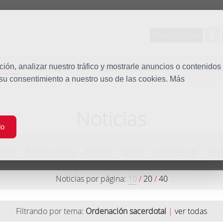
Entorno seguro
tudio
ón, analizar nuestro tráfico y mostrarle anuncios o contenidos
Quiénes somos
Misión
Vocaciones
Familia Dom
 su consentimiento a nuestro uso de las cookies. Más
Noticias
do
ismo
Espiritualidad
Estudio
Iglesia
Justicia y paz
Mun
Noticias por página:
10
/
20
/
40
Filtrando por tema:
Ordenación sacerdotal
|
ver todas