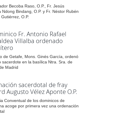
vador Becoba Raso, O.P., Fr. Jesús
Ndong Bindang, O.P. y Fr. Néstor Rubén
 Gutiérrez, O.P.
minico Fr. Antonio Rafael
ldea Villalba ordenado
ítero
po de Getafe, Mons. Ginés García, ordenó
 sacerdote en la basílica Ntra. Sra. de
de Madrid
ación sacerdotal de fray
d Augusto Vélez Aponte O.P.
sia Conventual de los dominicos de
a acoge por primera vez una ordenación
tal