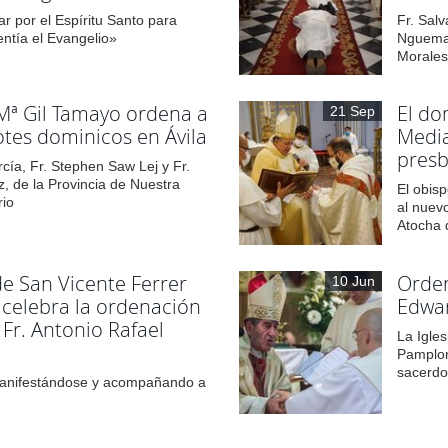
r por el Espíritu Santo para
Fr. Sal
entía el Evangelio»
Nguema 
Morales
Mª Gil Tamayo ordena a
El do
21 Sep
otes dominicos en Ávila
Media
presb
rcía, Fr. Stephen Saw Lej y Fr.
z, de la Provincia de Nuestra
El obis
rio
al nuevo
Atocha 
de San Vicente Ferrer
Orden
10 Jun
 celebra la ordenación
Edwar
 Fr. Antonio Rafael
La Igle
Pamplon
sacerdo
manifestándose y acompañando a