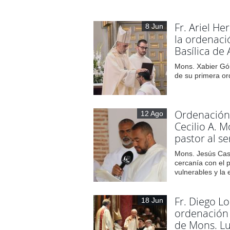
Fr. Ariel H
8 Jun
la ordenaci
Basílica de
Mons. Xabier Gó
de su primera o
Ordenación 
12 Ago
Cecilio A. 
pastor al ser
Mons. Jesús Cast
cercanía con el p
vulnerables y la
Fr. Diego L
18 Jun
ordenación
de Mons. Lu