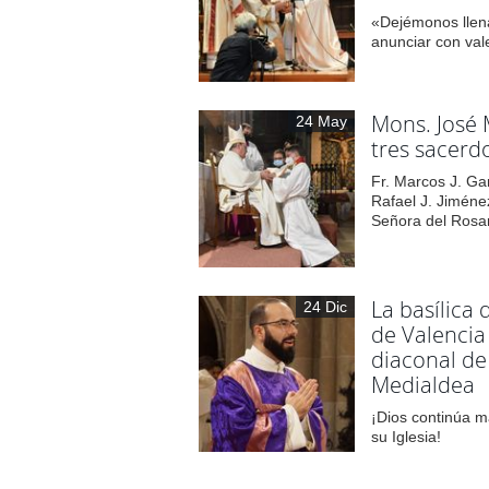
«Dejémonos llena
anunciar con val
Mons. José 
24 May
tres sacerd
Fr. Marcos J. Ga
Rafael J. Jiméne
Señora del Rosa
La basílica 
24 Dic
de Valencia
diaconal de
Medialdea
¡Dios continúa 
su Iglesia!