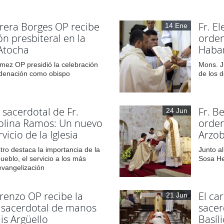
errera Borges OP recibe
Fr. E
14 Ene
ón presbiteral en la
orden
 Atocha
Haba
mez OP presidió la celebración
Mons. J
rdenación como obispo
de los 
sacerdotal de Fr.
Fr. B
24 Jun
Molina Ramos: Un nuevo
orden
vicio de la Iglesia
Arzob
ro destaca la importancia de la
Junto al
ueblo, el servicio a los más
Sosa He
 evangelización
orenzo OP recibe la
El ca
21 Jun
 sacerdotal de manos
sacer
is Argüello
Basíl