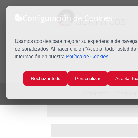
Configuración de Cookies
dominicos
Predicación
Espiritualidad
Es
Usamos cookies para mejorar su experiencia de navegaci
personalizados. Al hacer clic en “Aceptar todo” usted da
información en nuestra
Política de Cookies
.
Inicio
Noticias
Rechazar todo
Personalizar
Aceptar to
Catolicismo
Dominican