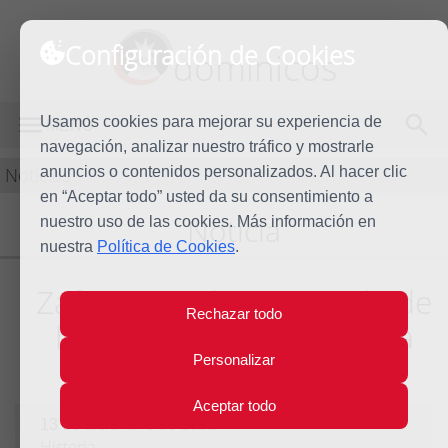
Configuración de Cookies
dominicos
Usamos cookies para mejorar su experiencia de
MENÚ
navegación, analizar nuestro tráfico y mostrarle
Noticias
anuncios o contenidos personalizados. Al hacer clic
en “Aceptar todo” usted da su consentimiento a
Noticia
nuestro uso de las cookies. Más información en
nuestra
Política de Cookies
.
Zafra acoge la VI Jornada de
Rechazar todo
historia dominicana de la
antigua Provincia Bética
Personalizar
Aceptar todo
13 de diciembre de 2021
Historia