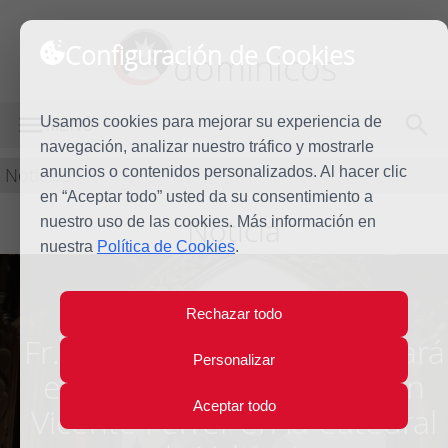
Configuración de Cookies
dominicos
Usamos cookies para mejorar su experiencia de
MENÚ
navegación, analizar nuestro tráfico y mostrarle
Noticias
anuncios o contenidos personalizados. Al hacer clic
en “Aceptar todo” usted da su consentimiento a
Noticia
nuestro uso de las cookies. Más información en
nuestra
Política de Cookies
.
Rechazar todo
Fr. Vicente Grau OP predicará
Personalizar
en la solemne misa de San
Aceptar todo
Vicente Ferrer en la Catedral