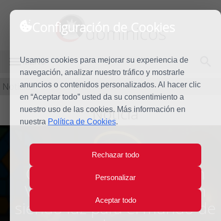
Configuración de Cookies
dominicos
Usamos cookies para mejorar su experiencia de
MENÚ
navegación, analizar nuestro tráfico y mostrarle
Noticias
anuncios o contenidos personalizados. Al hacer clic
en “Aceptar todo” usted da su consentimiento a
Noticia
nuestro uso de las cookies. Más información en
nuestra
Política de Cookies
.
Rechazar todo
Cinco enseñanzas de san
Personalizar
Vicente Ferrer que siguen
Aceptar todo
siendo luz para el mundo de