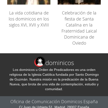
La vida cotidiana de
Celebración de la
los dominicos en los
fiesta de Santa
siglos XVI, XVII y XVIII
Catalina en la
Fraternidad Laical
Dominicana de
Oviedo
dominicos
Los dominicos u Orden de Predicadores es una orden
religiosa de la Iglesia Católica fundada por Santo Domingo
de Guzmán. Nuestra misión es la predicación de la Buena
Nueva, que brota de una vida de contemplación, estudio y
comunidad.
Oficina de Comunicación Dominicos España
C/ Juan de Urbieta 51, Madrid, 28007 España