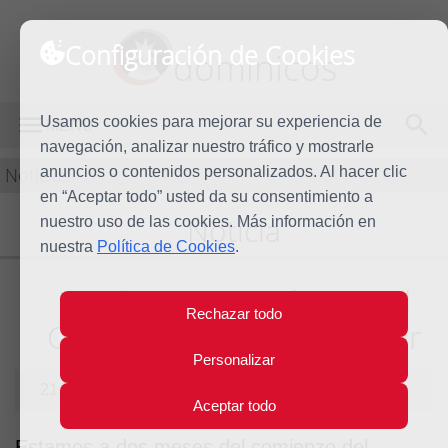
Configuración de Cookies
dominicos
Usamos cookies para mejorar su experiencia de
MENÚ
navegación, analizar nuestro tráfico y mostrarle
Noticias
anuncios o contenidos personalizados. Al hacer clic
en “Aceptar todo” usted da su consentimiento a
Noticia
nuestro uso de las cookies. Más información en
nuestra
Política de Cookies
.
Unidos en oración por el
Rechazar todo
Capitulo General de Trogir
Personalizar
21 de mayo de 2013
Aceptar todo
Estamos a dos meses del comienzo del