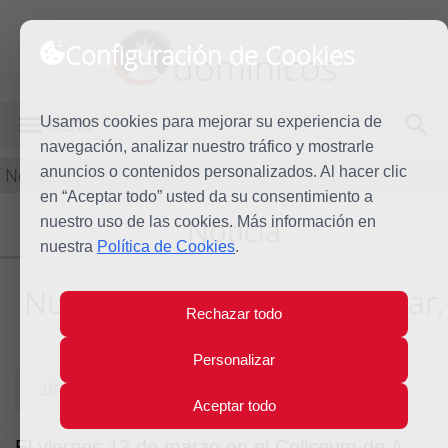
Configuración de Cookies
dominicos
Usamos cookies para mejorar su experiencia de
MENÚ
navegación, analizar nuestro tráfico y mostrarle
Noticias
anuncios o contenidos personalizados. Al hacer clic
en “Aceptar todo” usted da su consentimiento a
Noticia
nuestro uso de las cookies. Más información en
nuestra
Política de Cookies
.
Nunca es tarde para cambiar,
Rechazar todo
para empezar
Personalizar
18 de marzo de 2015
Aceptar todo
El viernes 13 de marzo en el Coliseum de A