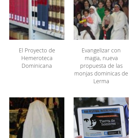
El Proyecto de
Evangelizar con
Hemeroteca
magia, nueva
Dominicana
propuesta de las
monjas dominicas de
Lerma