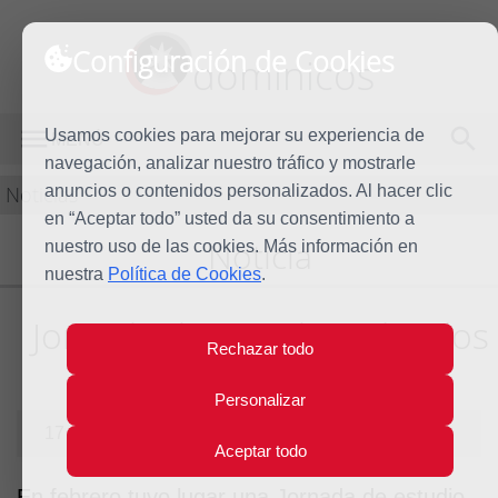
Configuración de Cookies
dominicos
Usamos cookies para mejorar su experiencia de
MENÚ
navegación, analizar nuestro tráfico y mostrarle
Noticias
anuncios o contenidos personalizados. Al hacer clic
en “Aceptar todo” usted da su consentimiento a
Noticia
nuestro uso de las cookies. Más información en
nuestra
Política de Cookies
.
Jornada de estudio sobre los
Rechazar todo
Dominicos en Andalucía
Personalizar
17 de marzo de 2015
Aceptar todo
En febrero tuvo lugar una Jornada de estudio