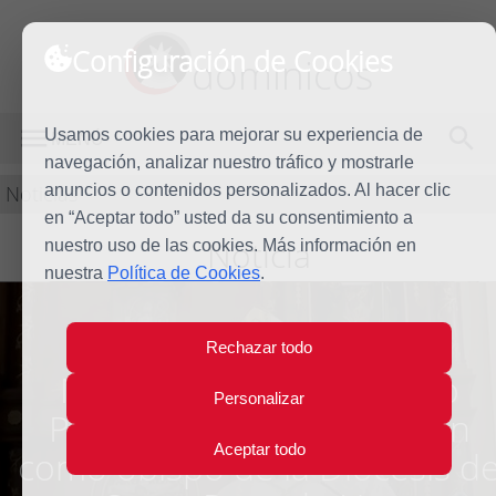
Configuración de Cookies
dominicos
Usamos cookies para mejorar su experiencia de
MENÚ
navegación, analizar nuestro tráfico y mostrarle
Noticias
anuncios o contenidos personalizados. Al hacer clic
en “Aceptar todo” usted da su consentimiento a
Noticia
nuestro uso de las cookies. Más información en
nuestra
Política de Cookies
.
Rechazar todo
Monseñor José Cayetano
Personalizar
Parra Novo toma posesión
Aceptar todo
como obispo de la Diócesis d