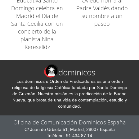
Educativa Santo
Oviedo honra al
Domingo celebra en
Padre Valdés dando
Madrid el Día de
su nombre a un
Santa Cecilia con un
paseo
concierto de la
pianista Nina
Kereselidz
dominicos
Los dominicos u Orden de Predicadores es una orden
religiosa de la Iglesia Católica fundada por Santo Domingo
de Guzmán. Nuestra misión es la predicación de la Buena
Nueva, que brota de una vida de contemplación, estudio y
comunidad.
Oficina de Comunicación Dominicos España
C/ Juan de Urbieta 51, Madrid, 28007 España
Teléfono: 91 434 87 14