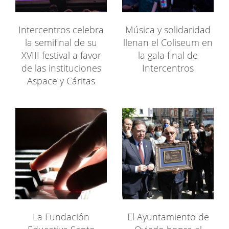
Intercentros celebra
Música y solidaridad
la semifinal de su
llenan el Coliseum en
XVIII festival a favor
la gala final de
de las instituciones
Intercentros
Aspace y Cáritas
La Fundación
El Ayuntamiento de