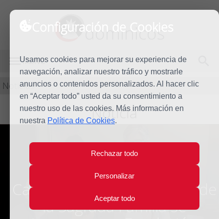
Configuración de Cookies
dominicos
Usamos cookies para mejorar su experiencia de
MENÚ
navegación, analizar nuestro tráfico y mostrarle
Noticias
anuncios o contenidos personalizados. Al hacer clic
en “Aceptar todo” usted da su consentimiento a
Noticia
nuestro uso de las cookies. Más información en
nuestra
Política de Cookies
.
Rechazar todo
Los colegios de las Islas
Personalizar
Canarias de las Dominicas de
Aceptar todo
la Sagrada Familia se