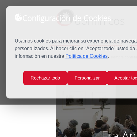
Configuración de Cookies
dominicos
Predicación
Espiritualidad
Es
Usamos cookies para mejorar su experiencia de navegaci
personalizados. Al hacer clic en “Aceptar todo” usted da
información en nuestra
Política de Cookies
.
Inicio
Noticias
Fra Angélico, siempre conte
Rechazar todo
Personalizar
Aceptar to
Fra A