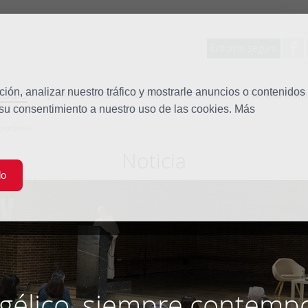
Entorno seguro
tudio
ón, analizar nuestro tráfico y mostrarle anuncios o contenidos
Quiénes somos
Misión
Vocaciones
Familia Dom
 su consentimiento a nuestro uso de las cookies. Más
mporáneo
Noticia
do
ngélico, siempre contemp