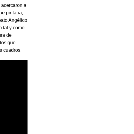
e acercaron a
que pintaba,
beato Angélico
o tal y como
ura de
itos que
s cuadros.