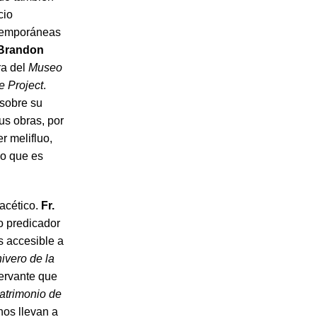
cio
ntemporáneas
 Brandon
ora del
Museo
e Project
.
 sobre su
us obras, por
r melifluo,
lo que es
facético.
Fr.
o predicador
s accesible a
hivero de la
servante que
atrimonio de
nos llevan a