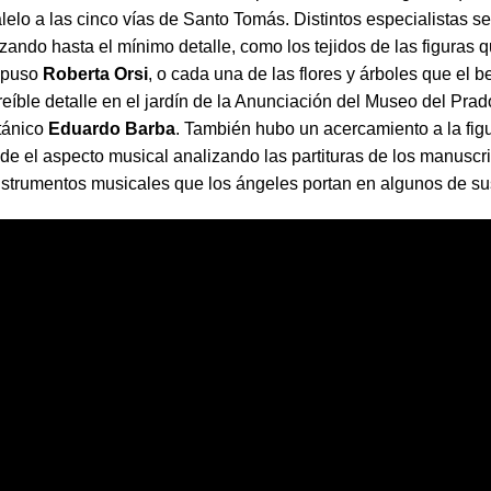
lelo a las cinco vías de Santo Tomás. Distintos especialistas s
zando hasta el mínimo detalle, como los tejidos de las figuras 
expuso
Roberta Orsi
, o cada una de las flores y árboles que el 
reíble detalle en el jardín de la Anunciación del Museo del Prad
otánico
Eduardo Barba
. También hubo un acercamiento a la fig
de el aspecto musical analizando las partituras de los manuscr
instrumentos musicales que los ángeles portan en algunos de su