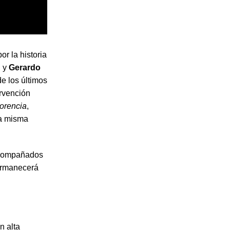
r la historia
, y
Gerardo
de los últimos
ervención
lorencia
,
la misma
 acompañados
permanecerá
n alta