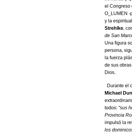
el Congreso 
O_LUMEN -pro
y la espiritu
Strehlke
, co
de San Marco
Una figura s
persona, sigu
la fuerza plá
de sus obras
Dios.
Durante el co
Michael Dun
extraordinar
todos:
“sus h
Provincia R
impulsó la re
los dominico