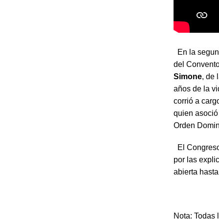
En la segund
del Convento
Simone
, de
años de la v
corrió a car
quien asoció 
Orden Domin
El Congreso 
por las expl
abierta hast
Nota: Todas 