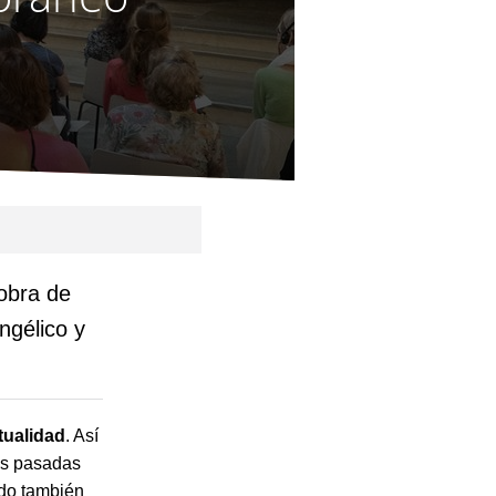
 obra de
ngélico y
tualidad
. Así
as pasadas
ado también