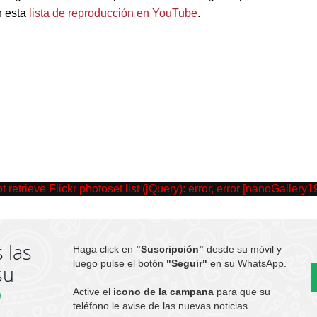
n esta
lista de reproducción en YouTube
.
trieve Flickr photoset list (jQuery): error, error [nanoGallery1
 las
Haga click en
"Suscripción"
desde su móvil y
luego pulse el botón
"Seguir"
en su WhatsApp.
su
Active el
icono de la campana
para que su
teléfono le avise de las nuevas noticias.