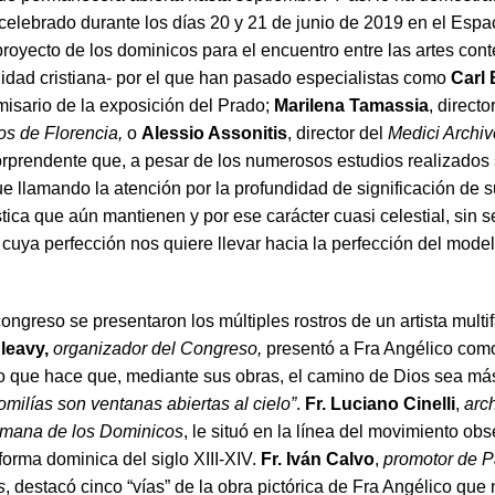
celebrado durante los días 20 y 21 de junio de 2019 en el Espa
yecto de los dominicos para el encuentro entre las artes co
alidad cristiana- por el que han pasado especialistas como
Carl
misario de la exposición del Prado;
Marilena Tamassia
, direct
s de Florencia,
o
Alessio Assonitis
, director del
Medici Archiv
orprendente que, a pesar de los numerosos estudios realizados
e llamando la atención por la profundidad de significación de s
stica que aún mantienen y por ese carácter cuasi celestial, sin se
 cuya perfección nos quiere llevar hacia la perfección del mode
ngreso se presentaron los múltiples rostros de un artista multi
leavy,
organizador del Congreso,
presentó a Fra Angélico com
io que hace que, mediante sus obras, el camino de Dios sea má
omilías son ventanas abiertas al cielo”
.
Fr. Luciano Cinelli
,
arc
omana de los Dominicos
, le situó en la línea del movimiento ob
forma dominica del siglo XIII-XIV.
Fr. Iván Calvo
,
promotor de P
s
, destacó cinco “vías” de la obra pictórica de Fra Angélico que 