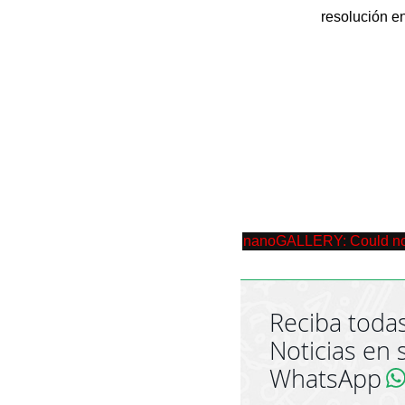
resolución e
nanoGALLERY: Could not re
Reciba todas
Noticias en 
WhatsApp