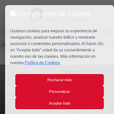
Configuración de Cookies
dominicos
Usamos cookies para mejorar su experiencia de
MENÚ
navegación, analizar nuestro tráfico y mostrarle
Noticias
anuncios o contenidos personalizados. Al hacer clic
en “Aceptar todo” usted da su consentimiento a
Noticia
nuestro uso de las cookies. Más información en
nuestra
Política de Cookies
.
Rechazar todo
"Mi amigo el fray", el evangeli
Personalizar
del día que muestra a un Dio
Aceptar todo
cercano en un vídeo de un