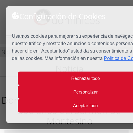
Configuración de Cookies
dominicos
Usamos cookies para mejorar su experiencia de navegaci
MENÚ
nuestro tráfico y mostrarle anuncios o contenidos persona
Noticias
hacer clic en “Aceptar todo” usted da su consentimiento a
de las cookies. Más información en nuestra
Política de C
Noticia
Rechazar todo
Encuentro de Familia
Personalizar
Dominicana conmemorando lo
Aceptar todo
500 años del sermón de
Montesino