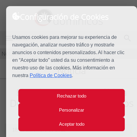
Configuración de Cookies
dominicos
Usamos cookies para mejorar su experiencia de
MENÚ
navegación, analizar nuestro tráfico y mostrarle
Noticias
anuncios o contenidos personalizados. Al hacer clic
en “Aceptar todo” usted da su consentimiento a
Noticia
nuestro uso de las cookies. Más información en
nuestra
Política de Cookies
.
El Gobierno de República
Rechazar todo
Dominicana condecora a los
dominicos
Personalizar
Aceptar todo
18 de diciembre de 2011