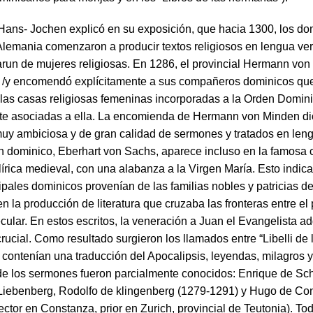
 Hans- Jochen explicó en su exposición, que hacia 1300, los do
Alemania comenzaron a producir textos religiosos en lengua ve
arun de mujeres religiosas. En 1286, el provincial Hermann vo
 /y encomendó explícitamente a sus compañeros dominicos qu
las casas religiosas femeninas incorporadas a la Orden Domin
e asociadas a ella. La encomienda de Hermann von Minden di
uy ambiciosa y de gran calidad de sermones y tratados en len
n dominico, Eberhart von Sachs, aparece incluso en la famosa 
írica medieval, con una alabanza a la Virgen María. Esto indic
ipales dominicos provenían de las familias nobles y patricias de
en la producción de literatura que cruzaba las fronteras entre el
ecular. En estos escritos, la veneración a Juan el Evangelista a
rucial. Como resultado surgieron los llamados entre “Libelli de 
 contenían una traducción del Apocalipsis, leyendas, milagros 
de los sermones fueron parcialmente conocidos: Enrique de Sc
iebenberg, Rodolfo de klingenberg (1279-1291) y Hugo de Co
ctor en Constanza, prior en Zurich, provincial de Teutonia). To