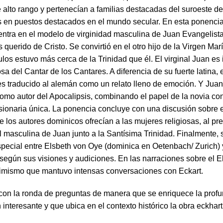
 alto rango y pertenecían a familias destacadas del suroeste d
s en puestos destacados en el mundo secular. En esta ponencia
entra en el modelo de virginidad masculina de Juan Evangelista
 querido de Cristo. Se convirtió en el otro hijo de la Virgen Ma
ulos estuvo más cerca de la Trinidad que él. El virginal Juan es 
a del Cantar de los Cantares. A diferencia de su fuerte latina, 
es traducido al alemán como un relato lleno de emoción. Y Juan
omo autor del Apocalipsis, combinando el papel de la novia co
sionaria única. La ponencia concluye con una discusión sobre e
 los autores dominicos ofrecían a las mujeres religiosas, al pre
al masculina de Juan junto a la Santísima Trinidad. Finalmente, 
especial entre Elsbeth von Oye (dominica en Oetenbach/ Zurich) 
 según sus visiones y audiciones. En las narraciones sobre el E
mismo que mantuvo intensas conversaciones con Eckart.
con la ronda de preguntas de manera que se enriquece la prof
 interesante y que ubica en el contexto histórico la obra eckhart