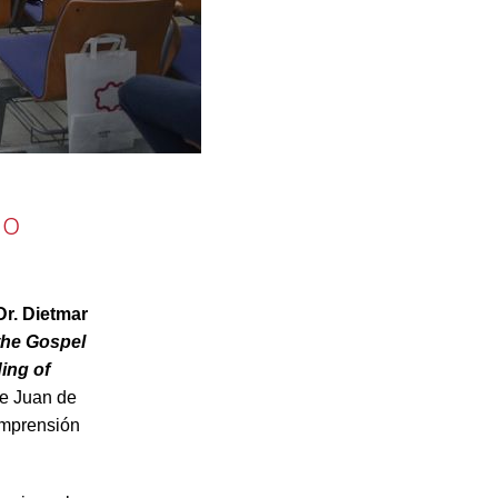
lo
Dr. Dietmar
the Gospel
ing of
de Juan de
omprensión