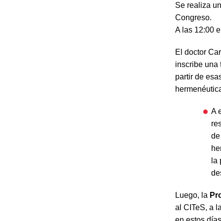
Se realiza un
Congreso.
A las 12:00 
El doctor Ca
inscribe una 
partir de es
hermenéutica
A 
re
de
he
la
de
Luego, la
Pro
al CITeS, a 
en estos días