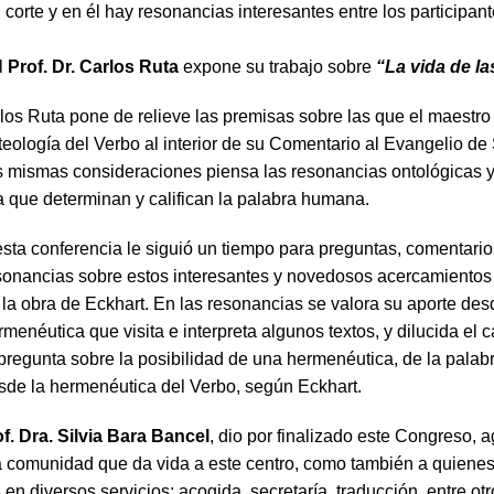
 corte y en él hay resonancias interesantes entre los participant
el
Prof. Dr. Carlos Ruta
expone su trabajo sobre
“La vida de la
rlos Ruta pone de relieve las premisas sobre las que el maestro
teología del Verbo al interior de su Comentario al Evangelio de
as mismas consideraciones piensa las resonancias ontológicas 
 que determinan y califican la palabra humana.
esta conferencia le siguió un tiempo para preguntas, comentario
sonancias sobre estos interesantes y novedosos acercamientos
 la obra de Eckhart. En las resonancias se valora su aporte desde
rmenéutica que visita e interpreta algunos textos, y dilucida el
 pregunta sobre la posibilidad de una hermenéutica, de la pala
sde la hermenéutica del Verbo, según Eckhart.
f. Dra. Silvia Bara Bancel
, dio por finalizado este Congreso,
la comunidad que da vida a este centro, como también a quiene
 en diversos servicios: acogida, secretaría, traducción, entre otr