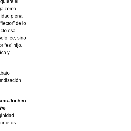
equiere el
ega como
alidad plena
lector” de lo
acto esa
olo lee, sino
r “es” hijo.
ica y
abajo
fundización
 Hans-Jochen
The
rginidad
primeros