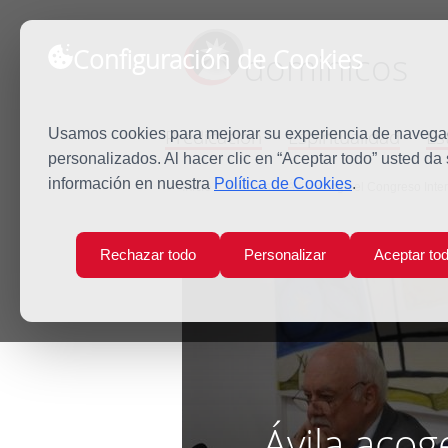
Configuración de Cookies
dominicos
Predicación
Espiritualidad
Es
Usamos cookies para mejorar su experiencia de navegaci
personalizados. Al hacer clic en “Aceptar todo” usted da
información en nuestra
Política de Cookies
.
Inicio
Noticias
Ávila acoge el Congreso Inte
Rechazar todo
Personalizar
Aceptar to
Ávila acog