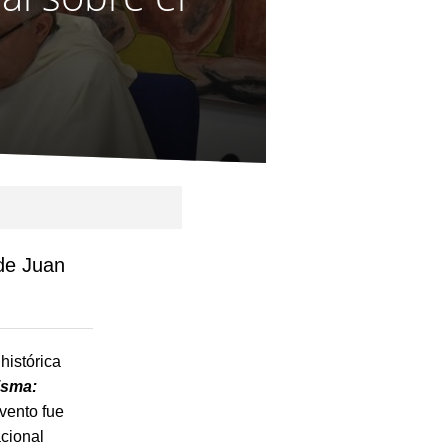
 de Juan
histórica
isma:
evento fue
acional