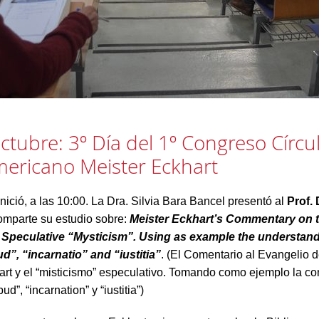
ctubre: 3º Día del 1º Congreso Círcu
mericano Meister Eckhart
 inició, a las 10:00. La Dra. Silvia Bara Bancel presentó al
Prof. 
omparte su estudio sobre:
Meister Eckhart’s Commentary on 
 Speculative “Mysticism”. Using as example the understand
d”, “incarnatio” and “iustitia”
. (El Comentario al Evangelio 
art y el “misticismo” especulativo. Tomando como ejemplo la c
ud”, “incarnation” y “iustitia”)