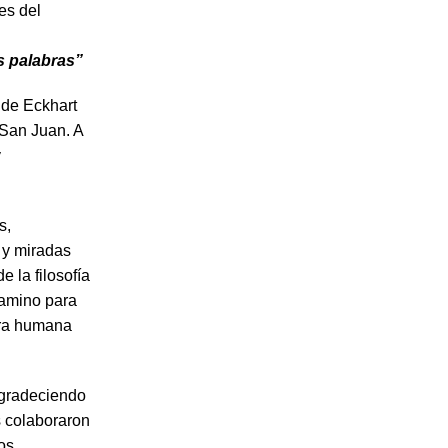
es del
s palabras”
 de Eckhart
 San Juan. A
y
s,
 y miradas
 la filosofía
 camino para
bra humana
 agradeciendo
s colaboraron
os.