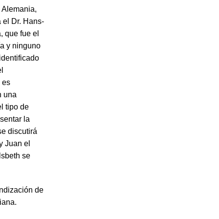
e Alemania,
 el Dr. Hans-
, que fue el
ría y ninguno
identificado
el
 es
n una
l tipo de
sentar la
se discutirá
y Juan el
lsbeth se
undización de
iana.