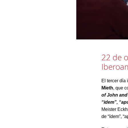
22 de o
Iberoa
El tercer día
Mieth
, que c
of John and
“idem”, “apu
Meister Eckh
de “ídem”, “ap