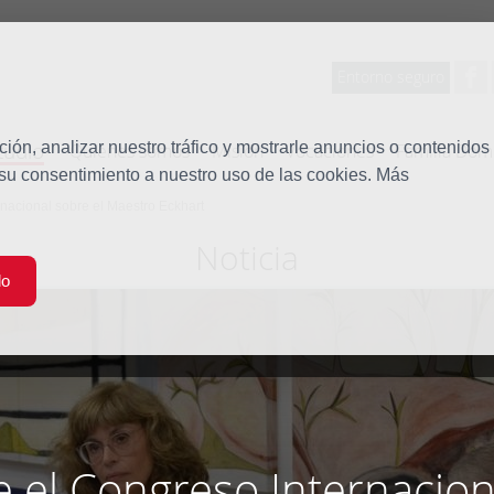
Entorno seguro
tudio
ón, analizar nuestro tráfico y mostrarle anuncios o contenidos
Quiénes somos
Misión
Vocaciones
Familia Dom
 su consentimiento a nuestro uso de las cookies. Más
rnacional sobre el Maestro Eckhart
Noticia
do
e el Congreso Internacion