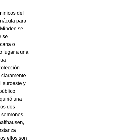
minicos del
rnácula para
n Minden se
e se
icana o
o lugar a una
gua
colección
a claramente
l suroeste y
 público
dquirió una
los dos
y sermones.
haffhausen,
nstanza
dos ellos son