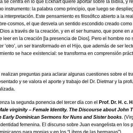
 se centra en lo que Eckhart quiere aportar sobre la Biblia, y r
o instrumento: la palabra como principio, que luego se despli
a interpretación. Este pensamiento es filosófico abierto a la re
re-cosmos, el que desvela un sentido escondido creado como “
 Dios a través de la creación, y en el ser humano, que pone en 
e leer en la creación [la presencia de Dios]. Pero el hombre no s
er ‘otro’, un ser transformado en el Hijo, que además de ser lecto
amiento se hace existencial: se transforma en comprensión práct
 realizan preguntas para aclarar algunas cuestiones sobre el tr
esentado y se valora el aporte y trabajo del Dr. Dietmar y la pro
alizada.
enza la segunda ponencia del tercer día con el
Prof. Dr. H. c.
Male virginity – Female Identity. The Discourse about John 
in Early Dominican Sermons for Nuns and Sister books
. (Vi
Identidad femenina. El discurso sobre Juan evangelista en los 
inicanos para monjas y en los “Libros de las hermanas”).