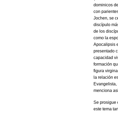
dominicos de
con pariente
Jochen, se c
discípulo más
de los discíp
como la espos
Apocalipsis 
presentado c
capacidad vi
formación que
figura virgin
la relación 
Evangelista,
menciona asi
Se prosigue 
este tema tan