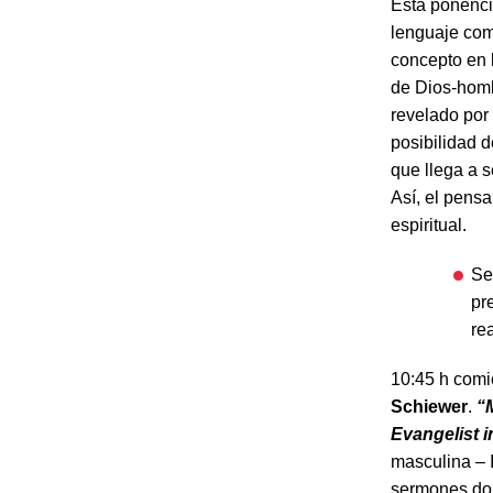
Esta ponencia
lenguaje com
concepto en l
de Dios-homb
revelado por
posibilidad d
que llega a s
Así, el pens
espiritual.
Se
pr
re
10:45 h comi
Schiewer
.
“
Evangelist 
masculina – 
sermones dom