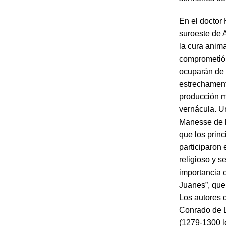
En el doctor
suroeste de 
la cura anim
comprometió
ocuparán de 
estrechament
producción m
vernácula. U
Manesse de l
que los princ
participaron 
religioso y s
importancia c
Juanes”, que
Los autores 
Conrado de L
(1279-1300 le