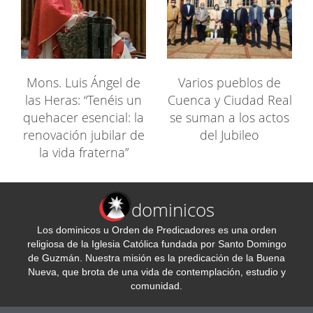
Mons. Luis Ángel de
Varios pueblos de
las Heras: “Tenéis un
Cuenca y Ciudad Real
quehacer esencial: la
se suman a los actos
renovación jubilar de
del Jubileo
la vida fraterna”
dominicos
Los dominicos u Orden de Predicadores es una orden
religiosa de la Iglesia Católica fundada por Santo Domingo
de Guzmán. Nuestra misión es la predicación de la Buena
Nueva, que brota de una vida de contemplación, estudio y
comunidad.