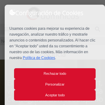
Configuración de Cookies
dominicos
Usamos cookies para mejorar su experiencia de
MENÚ
navegación, analizar nuestro tráfico y mostrarle
Noticias
anuncios o contenidos personalizados. Al hacer clic
en “Aceptar todo” usted da su consentimiento a
Noticia
nuestro uso de las cookies. Más información en
nuestra
Política de Cookies
.
Rechazar todo
El dominico Martín Gelabert,
Personalizar
vicario episcopal para la Vida
Aceptar todo
Consagrada del Arzobispado