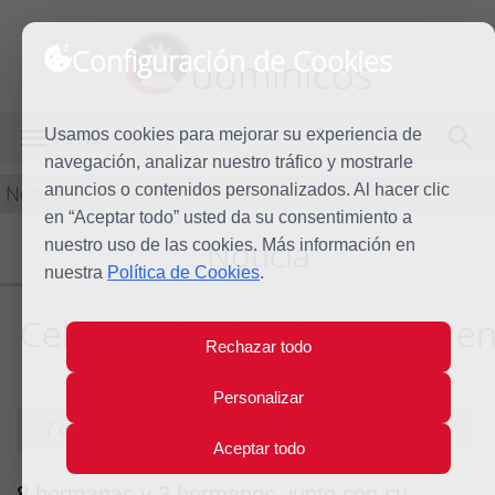
Configuración de Cookies
dominicos
Usamos cookies para mejorar su experiencia de
MENÚ
navegación, analizar nuestro tráfico y mostrarle
Noticias
anuncios o contenidos personalizados. Al hacer clic
en “Aceptar todo” usted da su consentimiento a
Noticia
nuestro uso de las cookies. Más información en
nuestra
Política de Cookies
.
Celebración de admisiones e
Rechazar todo
Vitoria-Gasteiz
Personalizar
7 de junio de 2013
Aceptar todo
8 hermanas y 3 hermanos, junto con su