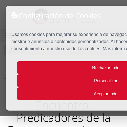
Configuración de Cookies
dominicos
Usamos cookies para mejorar su experiencia de navegación
MENÚ
mostrarle anuncios o contenidos personalizados. Al hacer 
Agenda
consentimiento a nuestro uso de las cookies. Más inform
Rechazar todo
Agenda
Personalizar
Aceptar todo
Encuentro:
Predicadores de la