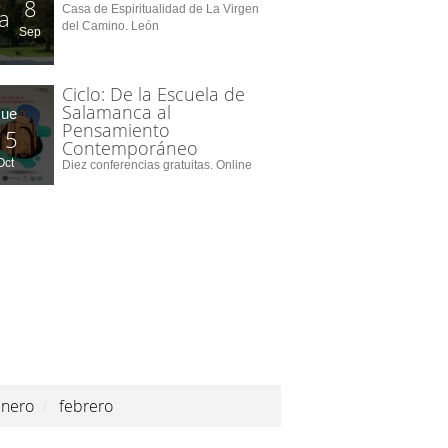
8
Casa de Espiritualidad de La Virgen
a
del Camino. León
Sep
Ciclo: De la Escuela de
Salamanca al
Jue
Pensamiento
15
Contemporáneo
Oct
Diez conferencias gratuitas. Online
nero
/
febrero