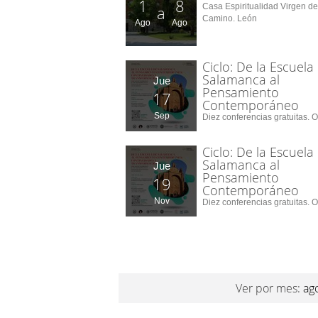
1
8
Casa Espiritualidad Virgen de
a
Camino. León
Ago
Ago
Ciclo: De la Escuela
Salamanca al
Jue
Pensamiento
17
Contemporáneo
Sep
Diez conferencias gratuitas. O
Ciclo: De la Escuela
Salamanca al
Jue
Pensamiento
19
Contemporáneo
Nov
Diez conferencias gratuitas. O
Ver por mes:
ag