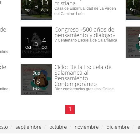
12
19
1
cristiana.
l
a
Casa de Espiritualidad de La Virgen
Ago
Ago
Sep
del Camino. León
 de
Congreso «500 años de
pensamiento y diálogo»
1
4
V Centenario Escuela de Salamanca
a
Oct
Oct
nline
 de
Ciclo: De la Escuela de
Salamanca al
Jue
Pensamiento
18
Contemporáneo
Feb
nline
Diez conferencias gratuitas. Online
1
osto
/
septiembre
/
octubre
/
noviembre
/
diciembre
/
e