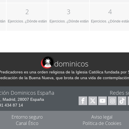
2
3
4
stán las manos de Dios?
Ejercicios. ¿Dónde están las manos de Dios?
Ejercicios. ¿Dónde están las manos de Dios?
Ejercicios. ¿Dónde está
dominicos
redicadores es una orden religiosa de la Iglesia Católica fundada p
predicación de la Buena Nueva, que brota de una vida de contemplación
ción Dominicos España
Redes s
1, Madrid, 28007 España
 91 434 87 14
Entorno seguro
Aviso legal
Canal Ético
Política de Cookies