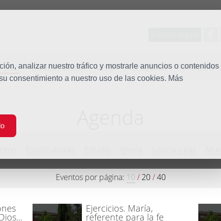
Entorno seguro
tudio
ón, analizar nuestro tráfico y mostrarle anuncios o contenidos
Quiénes somos
Misión
Vocaciones
Familia Dom
 su consentimiento a nuestro uso de las cookies. Más
Agenda
do
ismo
Espiritualidad
Estudio
Iglesia
Justicia y paz
Mun
Eventos por página:
10
/
20
/
40
ones
Ejercicios. María,
ios...
referente para la fe