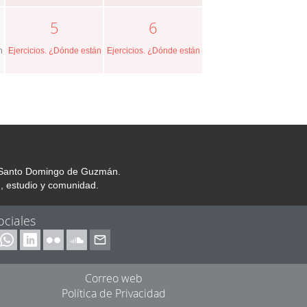
5
6
n las manos de Dios?
Ejercicios. ¿Dónde están las manos de Dios?
Ejercicios. ¿Dónde están las manos de Dios?
or Santo Domingo de Guzmán.
, estudio y comunidad.
ociales
Correo web
Política de Privacidad