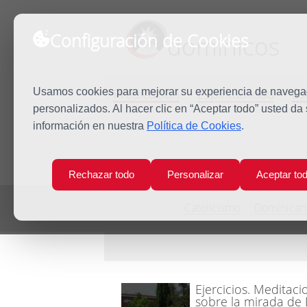
Configuración de Cookies
dominicos
Predicación
Espiritualidad
Es
Usamos cookies para mejorar su experiencia de navegaci
personalizados. Al hacer clic en “Aceptar todo” usted da
información en nuestra
Política de Cookies
.
Inicio
Agenda
Rechazar todo
Personalizar
Aceptar to
Catolicismo
Dominican
Ejercicios. Meditaci
sobre la mirada de D