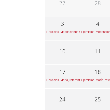
27
28
3
4
Ejercicios. Meditaciones sobre la mirada de Dios
Ejercicios. Meditacio
10
11
17
18
Ejercicios. María, referente para la fe cristiana.
Ejercicios. María, refe
24
25