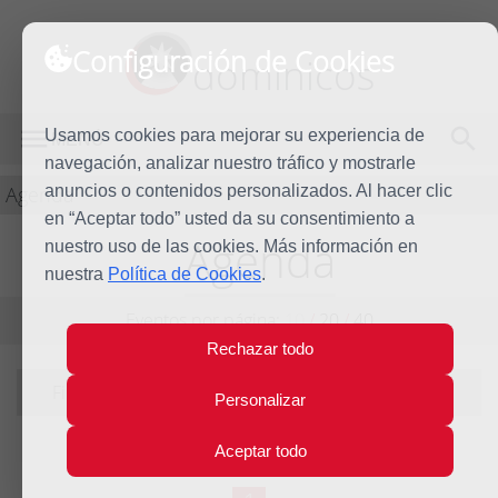
Configuración de Cookies
dominicos
Usamos cookies para mejorar su experiencia de
MENÚ
navegación, analizar nuestro tráfico y mostrarle
Agenda
anuncios o contenidos personalizados. Al hacer clic
en “Aceptar todo” usted da su consentimiento a
Agenda
nuestro uso de las cookies. Más información en
nuestra
Política de Cookies
.
Eventos por página:
10
/
20
/
40
Rechazar todo
Filtrando por tema:
Familia Dominicana
|
ver todo
Personalizar
Aceptar todo