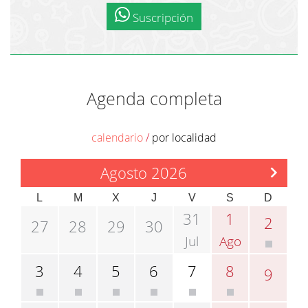
Suscripción
Agenda completa
calendario
/
por localidad
Agosto 2026
L
M
X
J
V
S
D
31
1
2
27
28
29
30
Jul
Ago
3
4
5
6
7
8
9