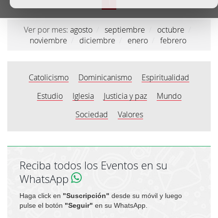
1
Ver por mes:
agosto
/
septiembre
/
octubre
/
noviembre
/
diciembre
/
enero
/
febrero
Catolicismo
Dominicanismo
Espiritualidad
Estudio
Iglesia
Justicia y paz
Mundo
Sociedad
Valores
Reciba todos los Eventos en su
WhatsApp
Haga click en
"Suscripción"
desde su móvil y luego
pulse el botón
"Seguir"
en su WhatsApp.