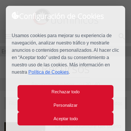
Configuración de Cookies
dominicos
Usamos cookies para mejorar su experiencia de
MENÚ
navegación, analizar nuestro tráfico y mostrarle
Estudio
anuncios o contenidos personalizados. Al hacer clic
en “Aceptar todo” usted da su consentimiento a
Recursos
nuestro uso de las cookies. Más información en
nuestra
Política de Cookies
.
Recursos por página:
10
/
20
/
40
Rechazar todo
Filtrando por tema:
formacion-permanente
|
ver todos
Personalizar
Aceptar todo
La incertidumbre del sujeto