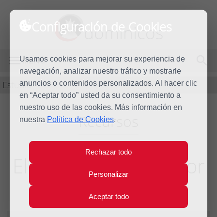
Configuración de Cookies
dominicos
Usamos cookies para mejorar su experiencia de
MENÚ
navegación, analizar nuestro tráfico y mostrarle
Estudio
anuncios o contenidos personalizados. Al hacer clic
en “Aceptar todo” usted da su consentimiento a
nuestro uso de las cookies. Más información en
Recursos
nuestra
Política de Cookies
.
Rechazar todo
El Dios encarnado por
Personalizar
amor
Aceptar todo