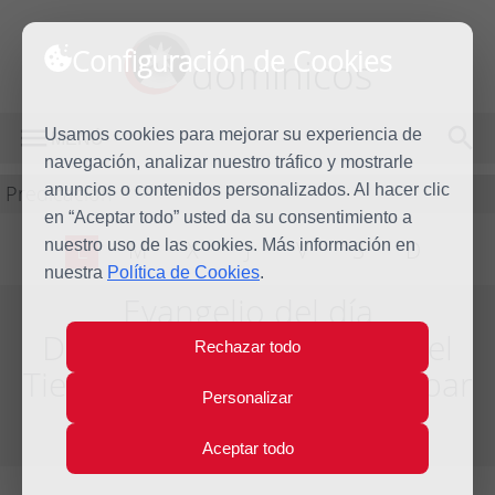
Configuración de Cookies
dominicos
Usamos cookies para mejorar su experiencia de
MENÚ
navegación, analizar nuestro tráfico y mostrarle
Predicación
anuncios o contenidos personalizados. Al hacer clic
en “Aceptar todo” usted da su consentimiento a
nuestro uso de las cookies. Más información en
L
M
X
J
V
S
D
nuestra
Política de Cookies
.
Evangelio del día
Decimoséptima semana del
Rechazar todo
Tiempo Ordinario - Año Impar
Personalizar
Del día 30 de Julio al 5 de Agosto de 2017
Aceptar todo