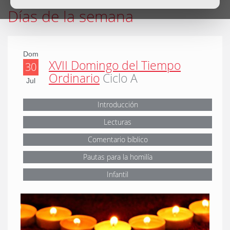
Días de la semana
Dom
XVII Domingo del Tiempo
30
Ordinario
Ciclo A
Jul
Introducción
Lecturas
Comentario bíblico
Pautas para la homilía
Infantil