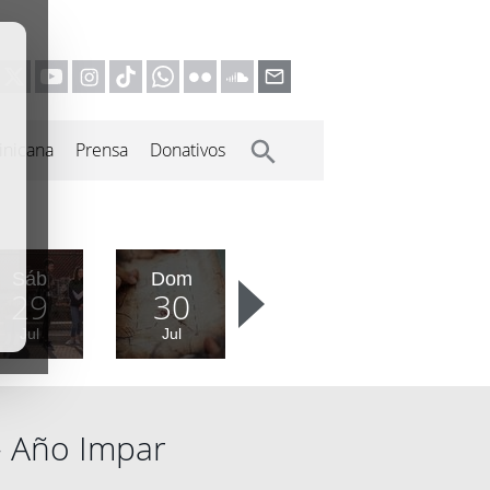
inicana
Prensa
Donativos
Sáb
Dom
29
30
Jul
Jul
- Año Impar