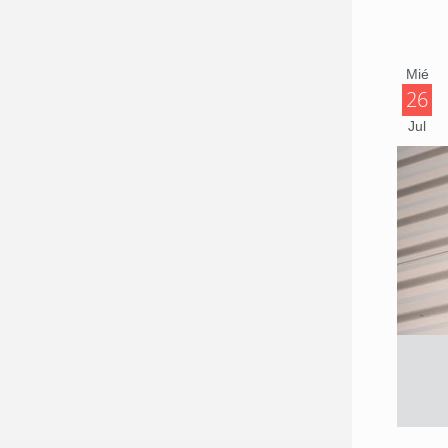
Mié
26
Jul