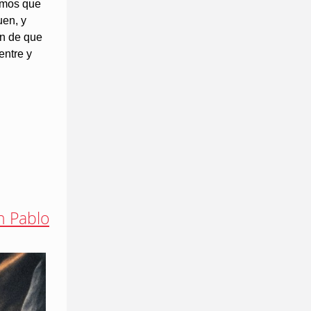
Vemos que
uen, y
ón de que
entre y
n Pablo