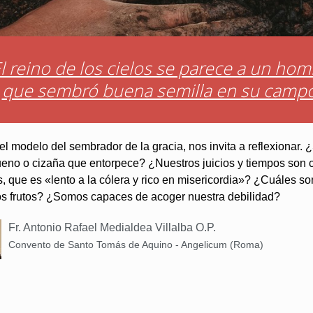
l reino de los cielos se parece a un ho
que sembró buena semilla en su camp
el modelo del sembrador de la gracia, nos invita a reflexionar.
bueno o cizaña que entorpece? ¿Nuestros juicios y tiempos son 
, que es «lento a la cólera y rico en misericordia»? ¿Cuáles so
os frutos? ¿Somos capaces de acoger nuestra debilidad?
Fr. Antonio Rafael Medialdea Villalba O.P.
Convento de Santo Tomás de Aquino - Angelicum (Roma)