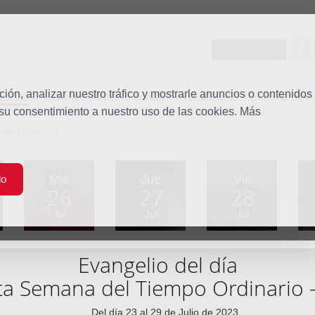
Entorno seguro
tudio
ón, analizar nuestro tráfico y mostrarle anuncios o contenidos
Quiénes somos
Misión
Vocaciones
Familia Dom
 su consentimiento a nuestro uso de las cookies. Más
empo Ordinario
Mié
Jue
Vie
do
26
27
28
Jul
Jul
Jul
Evangelio del día
a Semana del Tiempo Ordinario 
Del día 23 al 29 de Julio de 2023