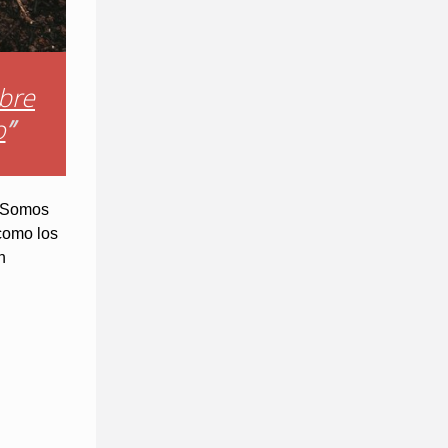
mbre
o
”
 ¿Somos
como los
n