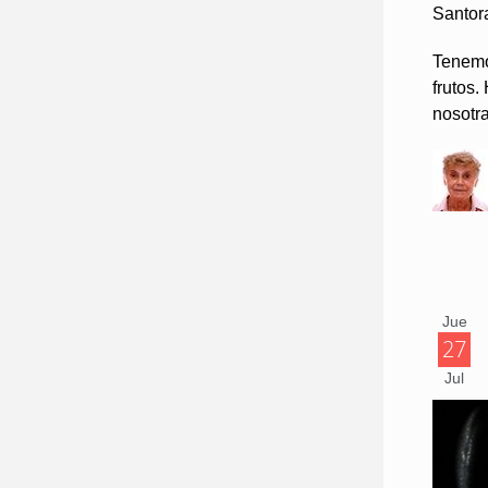
Santor
Tenemo
frutos
nosotr
Jue
27
Jul