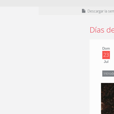
Descargar la se
Días d
Dom
23
Jul
Introd