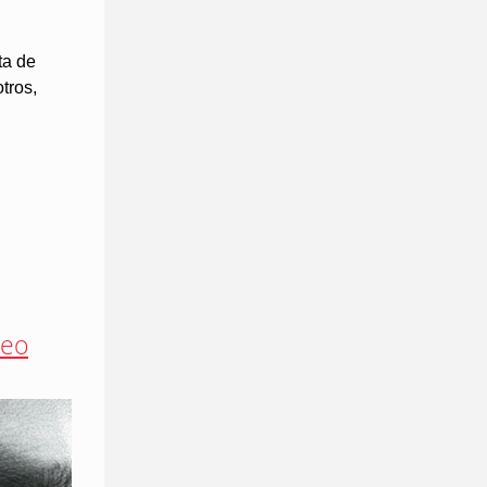
ta de
tros,
teo