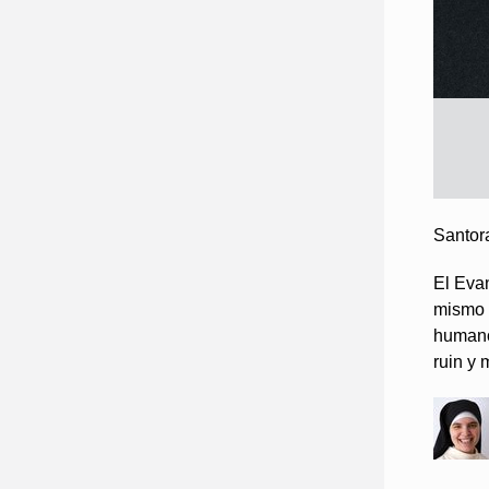
Santor
El Eva
mismo 
humano
ruin y 