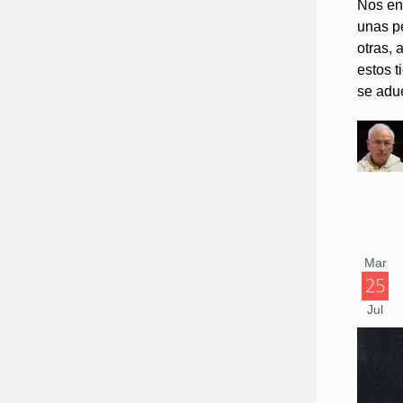
Nos enc
unas pe
otras, 
estos t
se adue
Mar
25
Jul