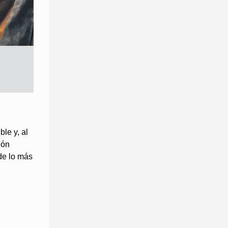
le y, al
zón
de lo más