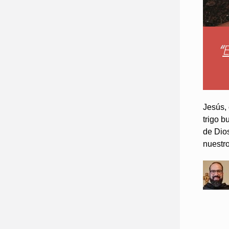
“
E
Jesús, 
trigo 
de Dios
nuestr