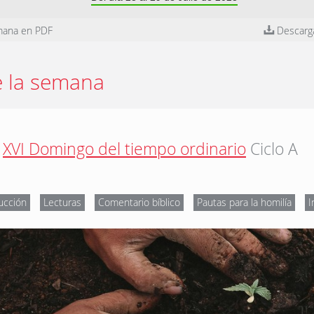
mana en PDF
Descarg
e la semana
XVI Domingo del tiempo ordinario
Ciclo A
ucción
Lecturas
Comentario bíblico
Pautas para la homilía
I