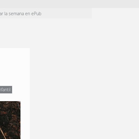
ar la semana en ePub
nfantil