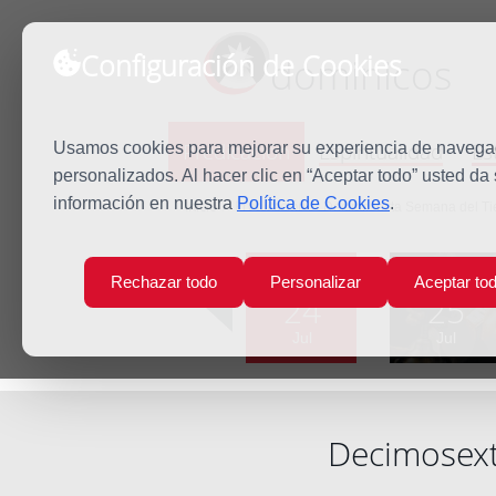
Configuración de Cookies
dominicos
Predicación
Espiritualidad
Es
Usamos cookies para mejorar su experiencia de navegaci
personalizados. Al hacer clic en “Aceptar todo” usted da
información en nuestra
Política de Cookies
.
Inicio
Predicación
Decimosexta Semana del Ti
Lun
Mar
Rechazar todo
Personalizar
Aceptar to
24
25
Jul
Jul
Decimosext