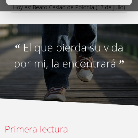
Hoy es: Beato Ceslao de Polonia (17 de Julio)
El que pierda su vida
“
por mi, la encontrará
”
Primera lectura