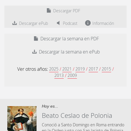
Descargar PDF
Descargar ePub
Podcast
Información
Descargar la semana en PDF
Descargar la semana en ePub
Ver otros años:
/
/
/
/
/
2025
2021
2019
2017
2015
/
2013
2009
Hoy es...
Beato Ceslao de Polonia
Conoció a Santo Domingo en Roma entrando
en la Orden junto con San Jacinto de Polonia.