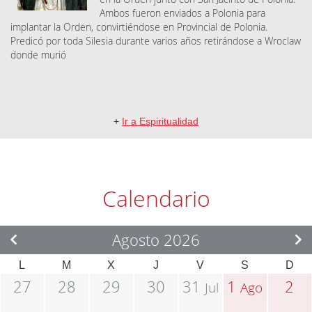
Ambos fueron enviados a Polonia para
implantar la Orden, convirtiéndose en Provincial de Polonia.
Predicó por toda Silesia durante varios años retirándose a Wroclaw
donde murió
+
Ir a Espiritualidad
Calendario
Agosto 2026
L
M
X
J
V
S
D
27
28
29
30
31
1
2
Jul
Ago