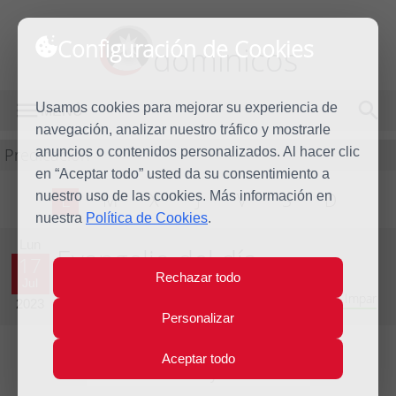
Configuración de Cookies
dominicos
Usamos cookies para mejorar su experiencia de
MENÚ
navegación, analizar nuestro tráfico y mostrarle
Predicación
anuncios o contenidos personalizados. Al hacer clic
en “Aceptar todo” usted da su consentimiento a
nuestro uso de las cookies. Más información en
L
M
X
J
V
S
D
nuestra
Política de Cookies
.
Lun
Evangelio del día
17
Rechazar todo
Jul
Decimoquinta semana del Tiempo Ordinario - Año Impar
2023
Personalizar
Aceptar todo
Lecturas del día y comentario