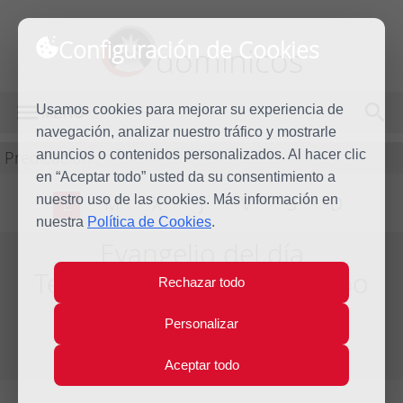
Configuración de Cookies
dominicos
Usamos cookies para mejorar su experiencia de
MENÚ
navegación, analizar nuestro tráfico y mostrarle
Predicación
anuncios o contenidos personalizados. Al hacer clic
en “Aceptar todo” usted da su consentimiento a
nuestro uso de las cookies. Más información en
L
M
X
J
V
S
D
nuestra
Política de Cookies
.
Evangelio del día
Tercera Semana del Tiempo
Rechazar todo
Ordinario - Año Par
Personalizar
Del día 22 al 28 de Enero de 2012
Aceptar todo