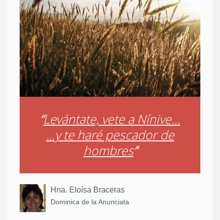
“
Levántate, vete a Nínive...
...y te haré pescador de
hombres
”
Hna. Eloísa Braceras
Dominica de la Anunciata