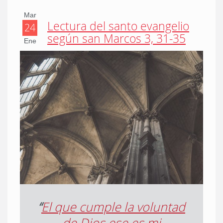
Mar
Lectura del santo evangelio
24
según san Marcos 3, 31-35
Ene
“
El que cumple la voluntad
de Dios ese es mi