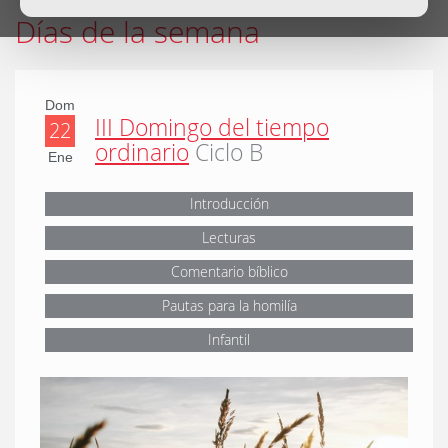
Días de la semana
Dom
III Domingo del tiempo
22
ordinario
Ciclo B
Ene
Introducción
Lecturas
Comentario bíblico
Pautas para la homilía
Infantil