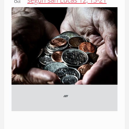
según san Lucas 12, 13-21
Oct
“
”