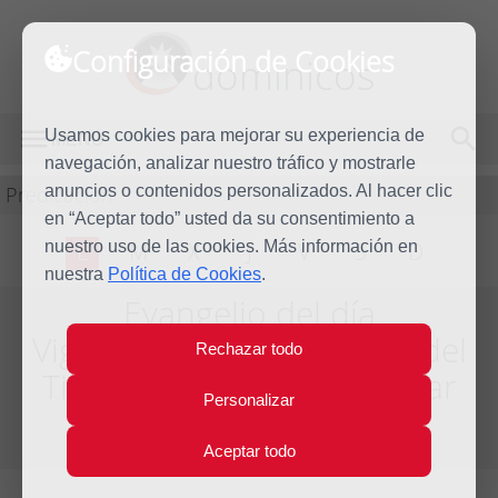
Configuración de Cookies
dominicos
Usamos cookies para mejorar su experiencia de
MENÚ
navegación, analizar nuestro tráfico y mostrarle
Predicación
anuncios o contenidos personalizados. Al hacer clic
en “Aceptar todo” usted da su consentimiento a
nuestro uso de las cookies. Más información en
L
M
X
J
V
S
D
nuestra
Política de Cookies
.
Evangelio del día
Vigésimo novena semana del
Rechazar todo
Tiempo Ordinario - Año Par
Personalizar
Del día 18 al 24 de Octubre de 2026
Aceptar todo