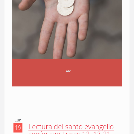
“
”
Lun
Lectura del santo evangelio
19