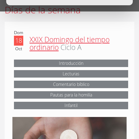
Días de la semana
Dom
XXIX Domingo del tiempo
18
ordinario
Ciclo A
Oct
Introducción
Lecturas
Comentario bíblico
Pautas para la homilía
Infantil