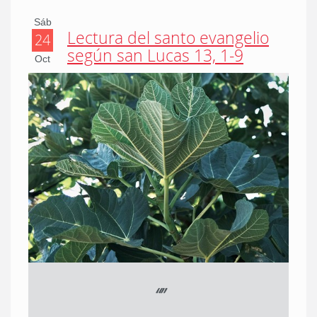
Sáb
Lectura del santo evangelio
24
según san Lucas 13, 1-9
Oct
“
”