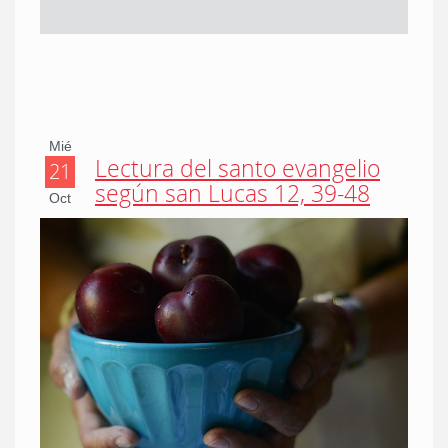
Mié
Lectura del santo evangelio
21
según san Lucas 12, 39-48
Oct