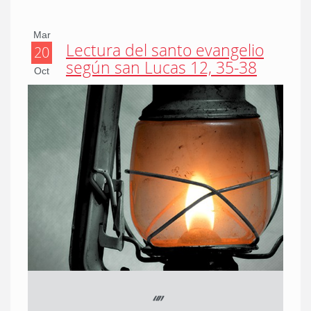
Mar
Lectura del santo evangelio
20
según san Lucas 12, 35-38
Oct
“
”