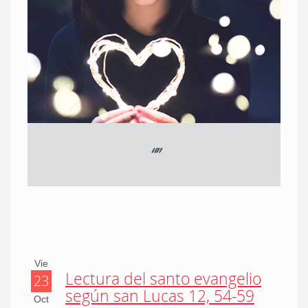
“
”
Vie
Lectura del santo evangelio
23
según san Lucas 12, 54-59
Oct