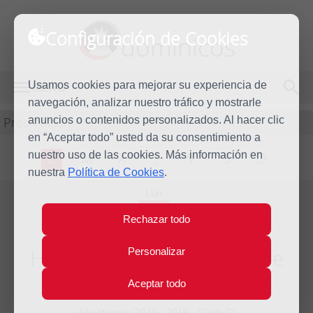
Configuración de Cookies
dominicos
Usamos cookies para mejorar su experiencia de
MENÚ
navegación, analizar nuestro tráfico y mostrarle
Predicación
anuncios o contenidos personalizados. Al hacer clic
en “Aceptar todo” usted da su consentimiento a
nuestro uso de las cookies. Más información en
L
M
X
J
V
S
D
nuestra
Política de Cookies
.
Lun
8
Rechazar todo
Ago
2016
Homilía Santo Domingo de
Personalizar
Guzmán
Aceptar todo
Año litúrgico 2015 - 2016 - (Ciclo C)