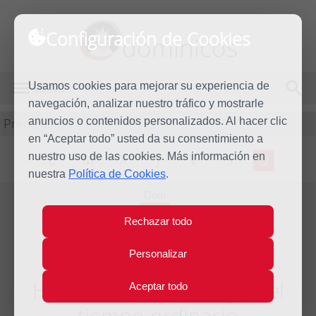
Configuración de Cookies
dominicos
Usamos cookies para mejorar su experiencia de
MENÚ
navegación, analizar nuestro tráfico y mostrarle
Predicación
anuncios o contenidos personalizados. Al hacer clic
en “Aceptar todo” usted da su consentimiento a
nuestro uso de las cookies. Más información en
L
M
X
J
V
S
D
nuestra
Política de Cookies
.
Dom
8
Rechazar todo
Oct
2017
Personalizar
Homilía XXVII Domingo del
Aceptar todo