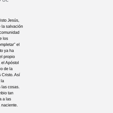
isto Jesús,
 la salvación
a comunidad
e los
mpletar" el
to ya ha
el propio
 el Apóstol
o de la
 Cristo. Así
 la
 las cosas.
mbio tan
 a las
a naciente.