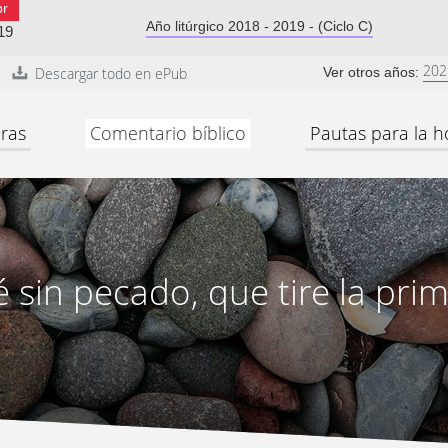
br
Año litúrgico 2018 - 2019 - (Ciclo C)
19
202
Descargar todo en ePub
Ver otros años:
ras
Comentario bíblico
Pautas para la h
é sin pecado, que tire la pri