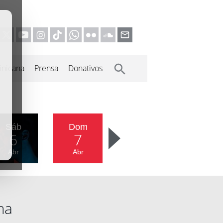
inicana
Prensa
Donativos
Sáb
Dom
6
7
Abr
Abr
ma