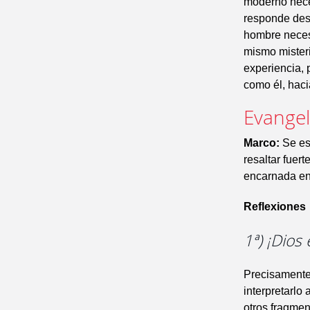
moderno nece
responde desd
hombre necesi
mismo misteri
experiencia, 
como él, haci
Evangeli
Marco:
Se es
resaltar fuer
encarnada en 
Reflexiones
1ª) ¡Dios
Precisamente 
interpretarlo
otros fragmen