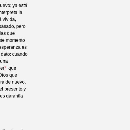
nuevo; ya está
nterpreta la
á vivida,
pasado, pero
llas que
este momento
a esperanza es
e dato: cuando
 una
ser
*
que
 Dios que
ora de nuevo.
el presente y
es garantía