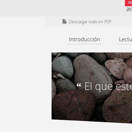
A
20
Descargar todo en PDF
Introducción
Lectu
El que est
“