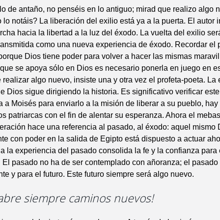
lo de antaño, no penséis en lo antiguo; mirad que realizo algo 
lo notáis? La liberación del exilio está ya a la puerta. El autor i
ha hacia la libertad a la luz del éxodo. La vuelta del exilio ser
transmitida como una nueva experiencia de éxodo. Recordar el 
 porque Dios tiene poder para volver a hacer las mismas maravi
e que se apoya sólo en Dios es necesario ponerla en juego en 
 realizar algo nuevo, insiste una y otra vez el profeta-poeta. L
 Dios sigue dirigiendo la historia. Es significativo verificar est
a a Moisés para enviarlo a la misión de liberar a su pueblo, hay
los patriarcas con el fin de alentar su esperanza. Ahora el meba
beración hace una referencia al pasado, al éxodo: aquel mismo
te con poder en la salida de Egipto está dispuesto a actuar ah
 a la experiencia del pasado consolida la fe y la confianza para 
o. El pasado no ha de ser contemplado con añoranza; el pasado 
nte y para el futuro. Este futuro siempre será algo nuevo.
s abre siempre caminos nuevos!