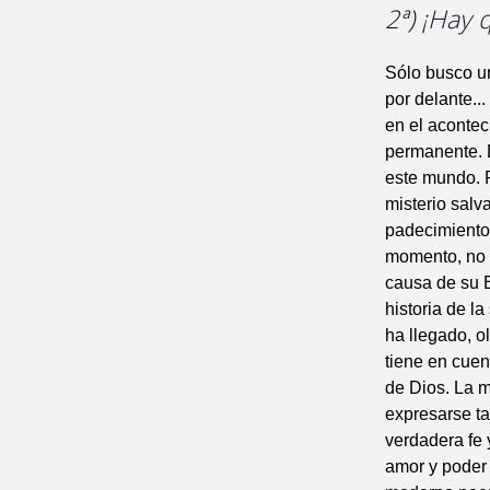
2ª) ¡Hay 
Sólo busco u
por delante..
en el acontec
permanente. 
este mundo. P
misterio salv
padecimientos
momento, no e
causa de su E
historia de l
ha llegado, o
tiene en cuen
de Dios. La m
expresarse ta
verdadera fe 
amor y poder 