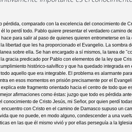
o pérdida, comparado con la excelencia del conocimiento de Cr
 él lo perdí todo. Pablo quiere presentar el verdadero camino de
lo hace para salir al paso de quienes quieren entrometerse en l
 la libertad que les ha proporcionado el Evangelio. La sombra d
lanea sobre ella. Se han encargado a sí mismos, la tarea de "co
la gracia predicado por Pablo con elementos de la ley que Cris
cumplimiento histórico-salvífico y que ha quedado integrada en 
todo aquello que era integrable. El problema es alarmante para
ntra en esos momentos en prisión precisamente por el Evangeli
e explica este fragmento orientado hacia el centro de todo que es
mejor afirmaciones como éstas: juzgo que todo es pérdida ante
l conocimiento de Cristo Jesús, mi Señor, por quien perdí todas
l encuentro con Cristo en el camino de Damasco supuso un ca
 vida que no puede, en modo alguno, condescender a una vuelta
ticas en las que él mismo vivió y por ellas perseguía a la Iglesi