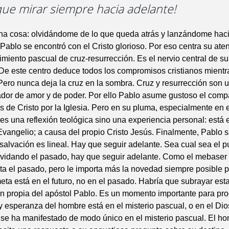
que mirar siempre hacia adelante!
na cosa: olvidándome de lo que queda atrás y lanzándome haci
. Pablo se encontró con el Cristo glorioso. Por eso centra su at
imiento pascual de cruz-resurrección. Es el nervio central de s
De este centro deduce todos los compromisos cristianos mientr
ero nunca deja la cruz en la sombra. Cruz y resurrección son u
ador de amor y de poder. Por ello Pablo asume gustoso el compar
 de Cristo por la Iglesia. Pero en su pluma, especialmente en 
s una reflexión teológica sino una experiencia personal: está e
vangelio; a causa del propio Cristo Jesús. Finalmente, Pablo 
a salvación es lineal. Hay que seguir adelante. Sea cual sea el p
lvidando el pasado, hay que seguir adelante. Como el mebaser 
ta el pasado, pero le importa más la novedad siempre posible p
eta está en el futuro, no en el pasado. Habría que subrayar est
n propia del apóstol Pablo. Es un momento importante para pro
y esperanza del hombre está en el misterio pascual, o en el Di
se ha manifestado de modo único en el misterio pascual. El h