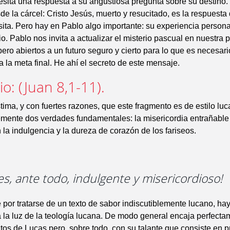
sita una respuesta a su angustiosa pregunta sobre su destino.
e la cárcel: Cristo Jesús, muerto y resucitado, es la respuesta 
ta. Pero hay en Pablo algo importante: su experiencia persona
o. Pablo nos invita a actualizar el misterio pascual en nuestra 
pero abiertos a un futuro seguro y cierto para lo que es necesario
a la meta final. He ahí el secreto de este mensaje.
o: (Juan 8,1-11).
tima, y con fuertes razones, que este fragmento es de estilo luc
temente dos verdades fundamentales: la misericordia entrañabl
la indulgencia y la dureza de corazón de los fariseos.
 es, ante todo, indulgente y misericordioso!
por tratarse de un texto de sabor indiscutiblemente lucano, ha
 a la luz de la teología lucana. De modo general encaja perfect
tos de Lucas pero, sobre todo, con su talante que consiste en p