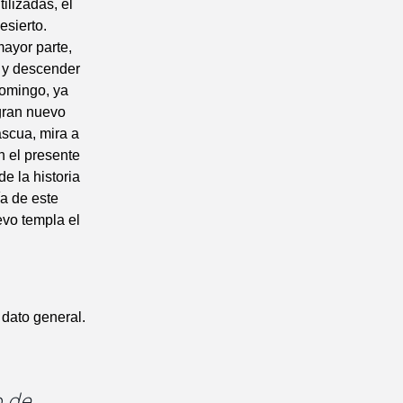
ilizadas, el
esierto.
mayor parte,
s y descender
Domingo, ya
gran nuevo
scua, mira a
n el presente
e la historia
ía de este
evo templa el
 dato general.
o de