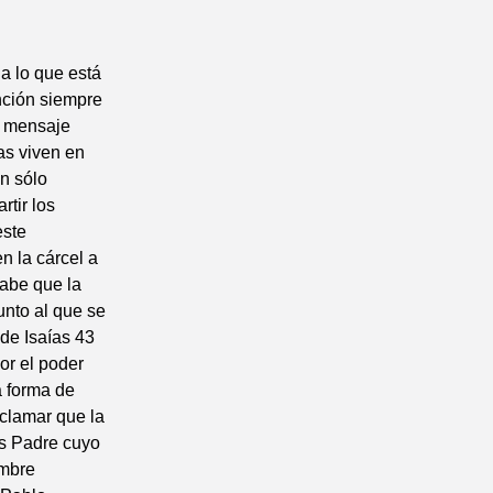
a lo que está
ención siempre
u mensaje
as viven en
n sólo
tir los
este
n la cárcel a
sabe que la
unto al que se
de Isaías 43
or el poder
a forma de
clamar que la
os Padre cuyo
ombre