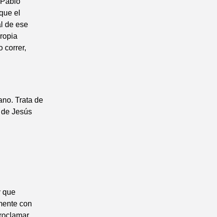
 Pablo
que el
l de ese
propia
 correr,
ano. Trata de
e de Jesús
y que
amente con
roclamar,