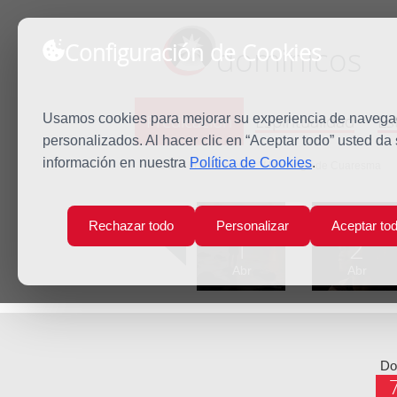
Configuración de Cookies
dominicos
Predicación
Espiritualidad
Es
Usamos cookies para mejorar su experiencia de navegaci
personalizados. Al hacer clic en “Aceptar todo” usted da
información en nuestra
Política de Cookies
.
Inicio
Predicación
V Domingo de Cuaresma
Lun
Mar
Rechazar todo
Personalizar
Aceptar to
1
2
Abr
Abr
D