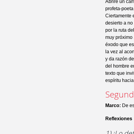
Abriré un cam
profeta-poeta
Ciertamente e
desierto a no
por la ruta d
muy próximo 
éxodo que es
la vez al aco
y da razón de
del hombre en
texto que inv
espíritu hacia
Segunda
Marco:
De est
Reflexiones
1) ¡Lo de