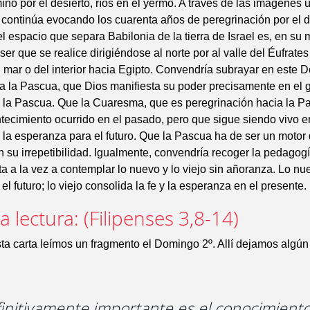
ino por el desierto, ríos en el yermo. A través de las imágenes ut
 continúa evocando los cuarenta años de peregrinación por el d
l espacio que separa Babilonia de la tierra de Israel es, en su 
 ser que se realice dirigiéndose al norte por al valle del Éufrate
el mar o del interior hacia Egipto. Convendría subrayar en este 
a la Pascua, que Dios manifiesta su poder precisamente en el 
 la Pascua. Que la Cuaresma, que es peregrinación hacia la Pa
ntecimiento ocurrido en el pasado, pero que sigue siendo vivo e
 la esperanza para el futuro. Que la Pascua ha de ser un motor d
 su irrepetibilidad. Igualmente, convendría recoger la pedagog
ita a la vez a contemplar lo nuevo y lo viejo sin añoranza. Lo nu
 el futuro; lo viejo consolida la fe y la esperanza en el presente.
 lectura: (Filipenses 3,8-14)
a carta leímos un fragmento el Domingo 2º. Allí dejamos algún
finitivamente importante es el conocimient