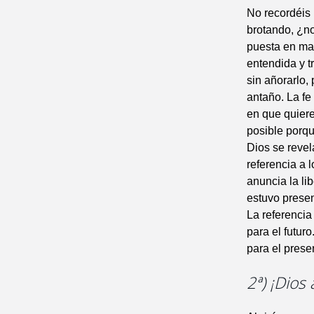
No recordéis 
brotando, ¿no 
puesta en marc
entendida y 
sin añorarlo,
antaño. La f
en que quiere
posible porque
Dios se revel
referencia a 
anuncia la li
estuvo presen
La referencia
para el futur
para el prese
2ª) ¡Dio