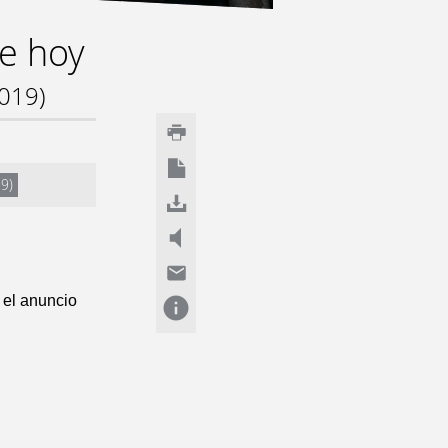
de hoy
2019)
19)
 el anuncio