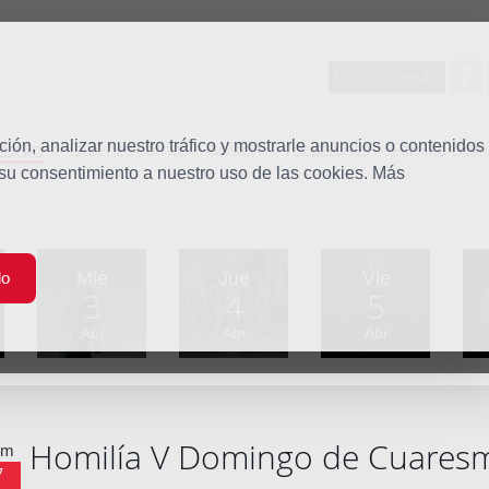
Entorno seguro
tudio
ón, analizar nuestro tráfico y mostrarle anuncios o contenidos
Quiénes somos
Misión
Vocaciones
Familia Dom
 su consentimiento a nuestro uso de las cookies. Más
Mié
Jue
Vie
do
3
4
5
Abr
Abr
Abr
Homilía V Domingo de Cuares
om
7