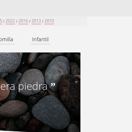
5
2022
2016
2013
2010
/
/
/
/
omilía
Infantil
mera piedra
”