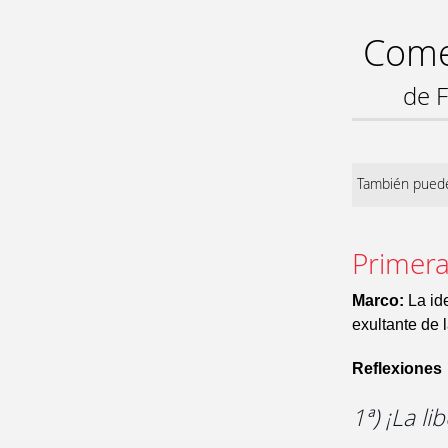
Comen
de F
También puede
Primera 
Marco:
La ide
exultante de l
Reflexiones
1ª) ¡La l