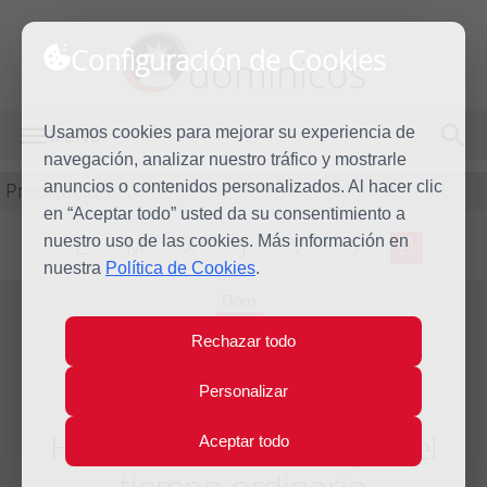
Configuración de Cookies
dominicos
Usamos cookies para mejorar su experiencia de
MENÚ
navegación, analizar nuestro tráfico y mostrarle
Predicación
anuncios o contenidos personalizados. Al hacer clic
en “Aceptar todo” usted da su consentimiento a
nuestro uso de las cookies. Más información en
L
M
X
J
V
S
D
nuestra
Política de Cookies
.
Dom
5
Rechazar todo
Oct
2014
Personalizar
Homilía XXVII Domingo del
Aceptar todo