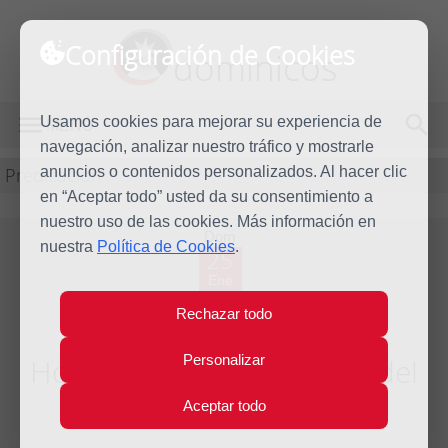
Configuración de Cookies
dominicos
Usamos cookies para mejorar su experiencia de
MENÚ
navegación, analizar nuestro tráfico y mostrarle
Predicación
anuncios o contenidos personalizados. Al hacer clic
en “Aceptar todo” usted da su consentimiento a
nuestro uso de las cookies. Más información en
Dom
nuestra
Política de Cookies
.
25
Ene
2009
Rechazar todo
Personalizar
Homilía Domingo tercero del
Tiempo Ordinario
Aceptar todo