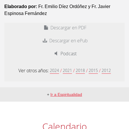
Elaborado por:
Fr. Emilio Díez Ordóñez y Fr. Javier
Espinosa Fernández
Descargar en PDF
Descargar en ePub
Podcast
Ver otros años:
/
/
/
/
2024
2021
2018
2015
2012
+
Ir a Espiritualidad
Calendario