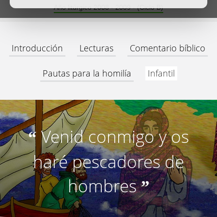
Año litúrgico 2008 - 2009 - (Ciclo B)
Introducción
Lecturas
Comentario bíblico
Pautas para la homilía
Infantil
Venid conmigo y os
“
haré pescadores de
hombres
”