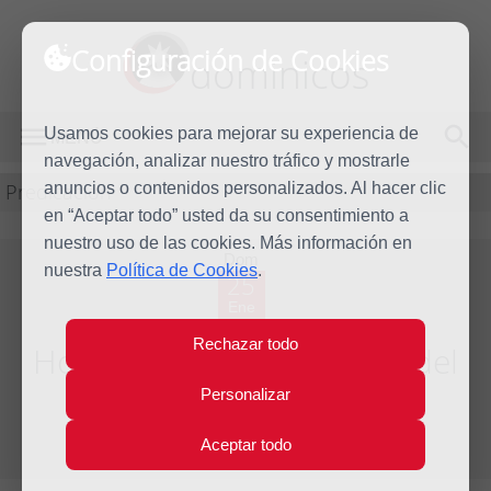
Configuración de Cookies
dominicos
Usamos cookies para mejorar su experiencia de
MENÚ
navegación, analizar nuestro tráfico y mostrarle
Predicación
anuncios o contenidos personalizados. Al hacer clic
en “Aceptar todo” usted da su consentimiento a
nuestro uso de las cookies. Más información en
Dom
nuestra
Política de Cookies
.
25
Ene
2009
Rechazar todo
Homilía Domingo tercero del
Tiempo Ordinario
Personalizar
Aceptar todo
Año litúrgico 2008 - 2009 - (Ciclo B)