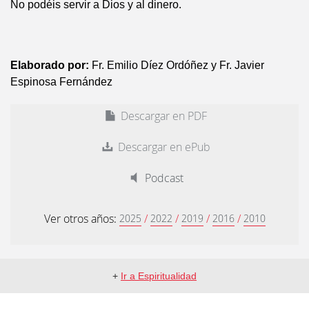
No podéis servir a Dios y al dinero.
Elaborado por:
Fr. Emilio Díez Ordóñez y Fr. Javier
Espinosa Fernández
Descargar en PDF
Descargar en ePub
Podcast
Ver otros años:
/
/
/
/
2025
2022
2019
2016
2010
+
Ir a Espiritualidad