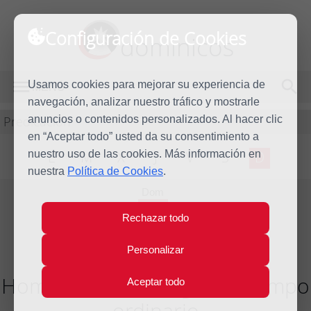
Configuración de Cookies
dominicos
Usamos cookies para mejorar su experiencia de
MENÚ
navegación, analizar nuestro tráfico y mostrarle
Predicación
anuncios o contenidos personalizados. Al hacer clic
en “Aceptar todo” usted da su consentimiento a
nuestro uso de las cookies. Más información en
L
M
X
J
V
S
D
nuestra
Política de Cookies
.
Dom
22
Rechazar todo
Sep
2013
Personalizar
Homilía XXV Domingo del tiempo
Aceptar todo