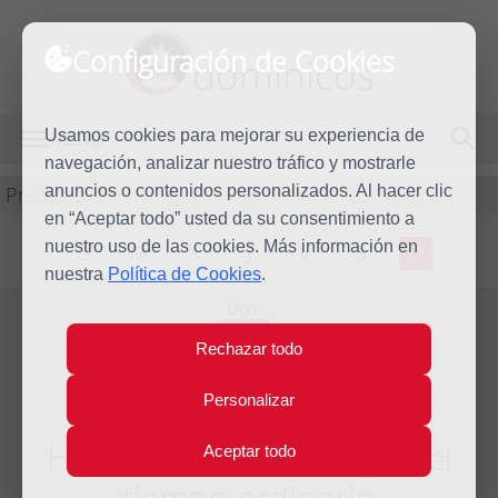
Configuración de Cookies
dominicos
Usamos cookies para mejorar su experiencia de
MENÚ
navegación, analizar nuestro tráfico y mostrarle
Predicación
anuncios o contenidos personalizados. Al hacer clic
en “Aceptar todo” usted da su consentimiento a
nuestro uso de las cookies. Más información en
L
M
X
J
V
S
D
nuestra
Política de Cookies
.
Dom
22
Rechazar todo
Nov
2020
Personalizar
Homilía XXXIV Domingo del
Aceptar todo