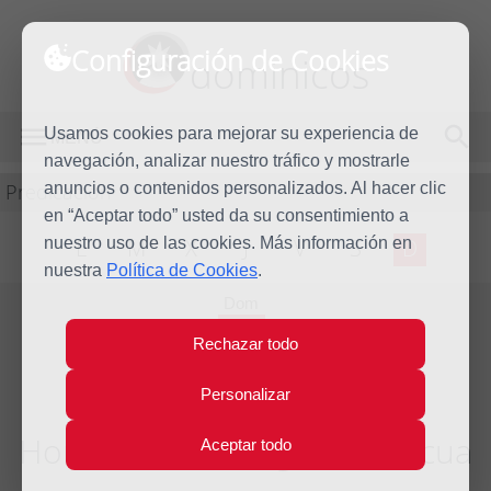
Configuración de Cookies
dominicos
Usamos cookies para mejorar su experiencia de
MENÚ
navegación, analizar nuestro tráfico y mostrarle
Predicación
anuncios o contenidos personalizados. Al hacer clic
en “Aceptar todo” usted da su consentimiento a
nuestro uso de las cookies. Más información en
L
M
X
J
V
S
D
nuestra
Política de Cookies
.
Dom
21
Rechazar todo
Abr
2024
Personalizar
Homilía IV Domingo de Pascua
Aceptar todo