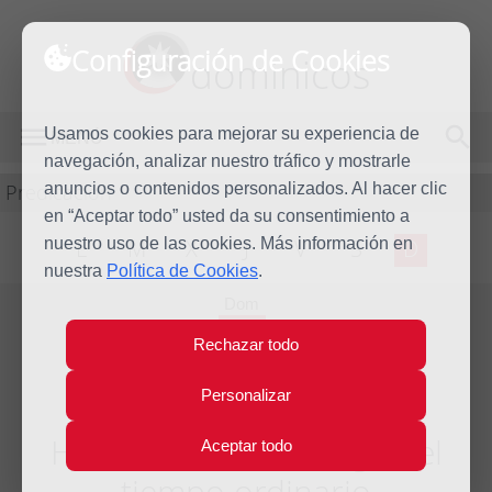
Configuración de Cookies
dominicos
Usamos cookies para mejorar su experiencia de
MENÚ
navegación, analizar nuestro tráfico y mostrarle
Predicación
anuncios o contenidos personalizados. Al hacer clic
en “Aceptar todo” usted da su consentimiento a
nuestro uso de las cookies. Más información en
L
M
X
J
V
S
D
nuestra
Política de Cookies
.
Dom
2
Rechazar todo
Oct
2022
Personalizar
Homilía XXVII Domingo del
Aceptar todo