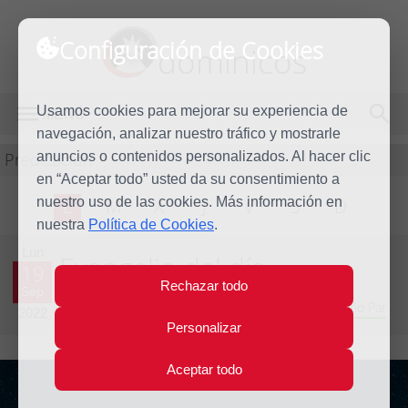
Configuración de Cookies
dominicos
Usamos cookies para mejorar su experiencia de
MENÚ
navegación, analizar nuestro tráfico y mostrarle
Predicación
anuncios o contenidos personalizados. Al hacer clic
en “Aceptar todo” usted da su consentimiento a
nuestro uso de las cookies. Más información en
L
M
X
J
V
S
D
nuestra
Política de Cookies
.
Lun
Evangelio del día
19
Rechazar todo
Sep
Vigésimo quinta Semana del Tiempo Ordinario - Año Par
2022
Personalizar
Aceptar todo