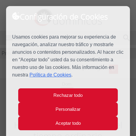
Configuración de Cookies
dominicos
Usamos cookies para mejorar su experiencia de
MENÚ
navegación, analizar nuestro tráfico y mostrarle
Predicación
anuncios o contenidos personalizados. Al hacer clic
en “Aceptar todo” usted da su consentimiento a
nuestro uso de las cookies. Más información en
L
M
X
J
V
S
D
nuestra
Política de Cookies
.
Dom
2
Rechazar todo
Oct
2022
Personalizar
Homilía XXVII Domingo del
Aceptar todo