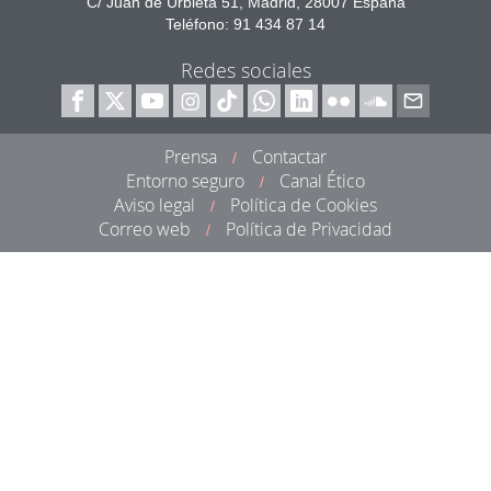
C/ Juan de Urbieta 51, Madrid, 28007 España
Teléfono: 91 434 87 14
Redes sociales
Prensa
Contactar
/
Entorno seguro
Canal Ético
/
Aviso legal
Política de Cookies
/
Correo web
Política de Privacidad
/