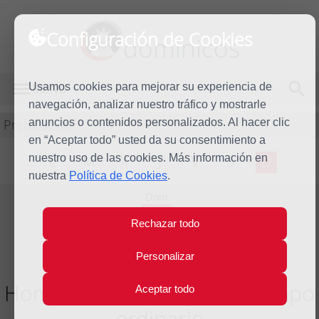
Configuración de Cookies
dominicos
Usamos cookies para mejorar su experiencia de
MENÚ
navegación, analizar nuestro tráfico y mostrarle
Predicación
anuncios o contenidos personalizados. Al hacer clic
en “Aceptar todo” usted da su consentimiento a
nuestro uso de las cookies. Más información en
L
M
X
J
V
S
D
nuestra
Política de Cookies
.
Dom
19
Rechazar todo
Jul
2026
Personalizar
Homilía XVI Domingo del tiempo
Aceptar todo