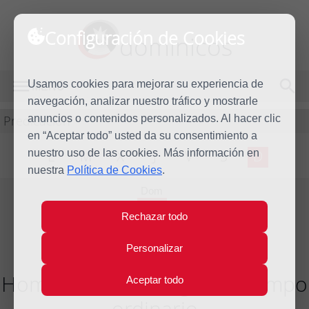
Configuración de Cookies
dominicos
Usamos cookies para mejorar su experiencia de
MENÚ
navegación, analizar nuestro tráfico y mostrarle
Predicación
anuncios o contenidos personalizados. Al hacer clic
en “Aceptar todo” usted da su consentimiento a
nuestro uso de las cookies. Más información en
L
M
X
J
V
S
D
nuestra
Política de Cookies
.
Dom
18
Rechazar todo
Sep
2011
Personalizar
Homilía XXV Domingo del tiempo
Aceptar todo