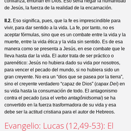
confianza,
emunah
en Dios. Eso sería negar la humanidad
de Jesús, la fuerza de la realidad de la encarnación.
II.2.
Eso significa, pues, que la fe es imprescindible para
vivir, para dar sentido a la vida. La fe, por tanto, no es
aceptar fórmulas, sino que es un combate entre la vida y la
muerte, entre la vida ética y la vida sin sentido. Es de esa
manera como se presenta a Jesús, en ese combate que le
lleva hasta dar la vida. El autor trata de ser práctico o
parenético: Jesús no hubiera dado su vida por nosotros,
para vencer el pecado del mundo, si no hubiera sido un
gran creyente. No era un “dios que se pasea por la tierra”,
sino el creyente verdadero “capaz de Dios” (
capax Dei
) en
su vida hasta la consumación de todo. El antagonismo
contra el pecado (usa el verbo
antagônidsomai
) se ha
convertido en la fuerza trasformadora de su vida y esa
debe ser la actitud cristiana para el autor de Hebreos.
Evangelio: Lucas (12,49-53): El