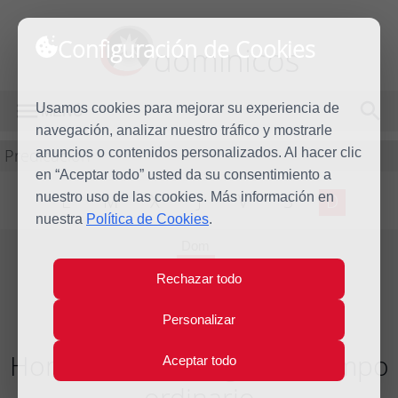
Configuración de Cookies
dominicos
Usamos cookies para mejorar su experiencia de
MENÚ
navegación, analizar nuestro tráfico y mostrarle
Predicación
anuncios o contenidos personalizados. Al hacer clic
en “Aceptar todo” usted da su consentimiento a
nuestro uso de las cookies. Más información en
L
M
X
J
V
S
D
nuestra
Política de Cookies
.
Dom
14
Rechazar todo
Ago
2022
Personalizar
Homilía XX Domingo del tiempo
Aceptar todo